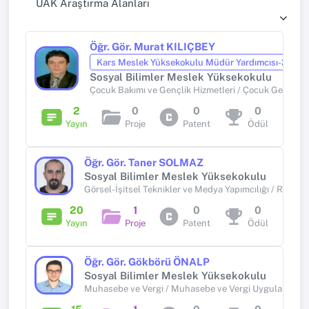
UAK Araştırma Alanları
Öğr. Gör. Murat KILIÇBEY
Kars Meslek Yüksekokulu Müdür Yardımcısı-2
Sosyal Bilimler Meslek Yüksekokulu
Çocuk Bakımı ve Gençlik Hizmetleri / Çocuk Gelişimi
2
0
0
0
Yayın
Proje
Patent
Ödül
Öğr. Gör. Taner SOLMAZ
Sosyal Bilimler Meslek Yüksekokulu
Görsel-İşitsel Teknikler ve Medya Yapımcılığı / Radyo 
20
1
0
0
Yayın
Proje
Patent
Ödül
Öğr. Gör. Gökbörü ÖNALP
Sosyal Bilimler Meslek Yüksekokulu
Muhasebe ve Vergi / Muhasebe ve Vergi Uygulamaları