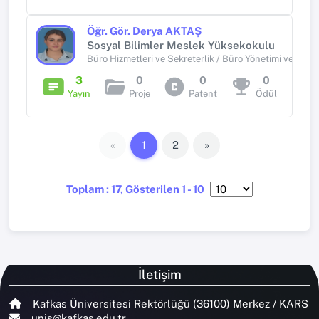
Öğr. Gör. Derya AKTAŞ
Sosyal Bilimler Meslek Yüksekokulu
Büro Hizmetleri ve Sekreterlik / Büro Yönetimi ve Yöneti
3
0
0
0
Yayın
Proje
Patent
Ödül
«
1
2
»
Toplam : 17, Gösterilen 1 - 10
İletişim
Kafkas Üniversitesi Rektörlüğü (36100) Merkez / KARS
unis@kafkas.edu.tr