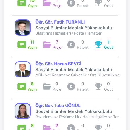
15
1
0
0
Yayın
Proje
Patent
Ödül
Öğr. Gör. Fatih TURANLI
Sosyal Bilimler Meslek Yüksekokulu
Ulaştırma Hizmetleri / Posta Hizmetleri
11
7
0
1
Yayın
Proje
Patent
Ödül
Öğr. Gör. Harun SEVCİ
Sosyal Bilimler Meslek Yüksekokulu
Mülkiyet Koruma ve Güvenlik / Özel Güvenlik ve Kor
6
0
0
0
Yayın
Proje
Patent
Ödül
Öğr. Gör. Tuba GÖNÜL
Sosyal Bilimler Meslek Yüksekokulu
Pazarlama ve Reklamcılık / Halkla İlişkiler ve Tanıtım
8
2
0
0