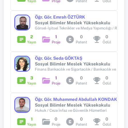
Yayın
Proje
Patent
Ödül
Öğr. Gör. Emrah ÖZTÜRK
Sosyal Bilimler Meslek Yüksekokulu
Görsel-İşitsel Teknikler ve Medya Yapımcılığı / Radyo 
2
1
0
0
Yayın
Proje
Patent
Ödül
Öğr. Gör. Seda GÖKTAŞ
Sosyal Bilimler Meslek Yüksekokulu
Finans Bankacılık ve Sigortacılık / Bankacılık ve Sigort
3
1
0
0
Yayın
Proje
Patent
Ödül
Öğr. Gör. Muhammed Abdullah KONDAKCI
Sosyal Bilimler Meslek Yüksekokulu
Hukuk / Ceza İnfaz ve Güvenlik Hizmetleri
1
0
0
0
Yayın
Proje
Patent
Ödül