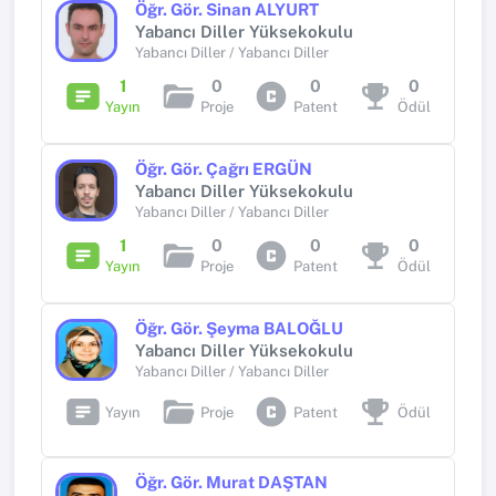
Öğr. Gör. Sinan ALYURT
Yabancı Diller Yüksekokulu
Yabancı Diller / Yabancı Diller
1
0
0
0
Yayın
Proje
Patent
Ödül
Öğr. Gör. Çağrı ERGÜN
Yabancı Diller Yüksekokulu
Yabancı Diller / Yabancı Diller
1
0
0
0
Yayın
Proje
Patent
Ödül
Öğr. Gör. Şeyma BALOĞLU
Yabancı Diller Yüksekokulu
Yabancı Diller / Yabancı Diller
Yayın
Proje
Patent
Ödül
Öğr. Gör. Murat DAŞTAN