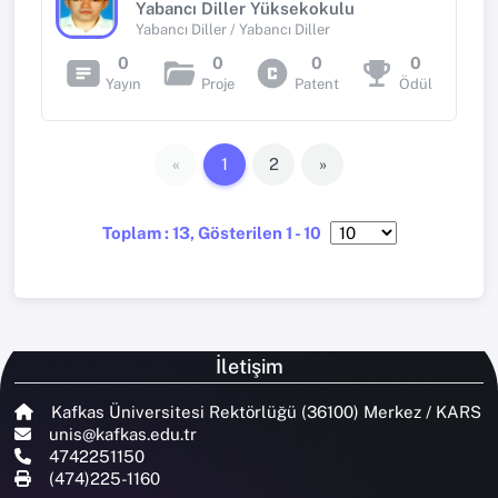
Yabancı Diller Yüksekokulu
Yabancı Diller / Yabancı Diller
0
0
0
0
Yayın
Proje
Patent
Ödül
«
1
2
»
Toplam : 13, Gösterilen 1 - 10
İletişim
Kafkas Üniversitesi Rektörlüğü (36100) Merkez / KARS
unis@kafkas.edu.tr
4742251150
(474)225-1160