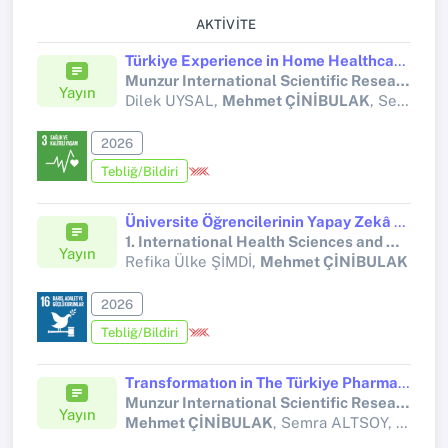
AKTIVITE
Türkiye Experience in Home Healthcare Servıces: A Patient-Centered Perspective
Munzur International Scientific Research and Innovation Congress-III
Yayın
Dilek UYSAL,
Mehmet ÇİNİBULAK
, Semra ALTSOY
2026
Tebliğ/Bildiri
Üniversite Öğrencilerinin Yapay Zekâ Tabanlı Sağlık Uygulamalarına Yönelik Algı ve Kabul Düzeylerinin İncelenmesi
1. International Health Sciences and Management Conference
Yayın
Refika Ülke ŞİMDİ,
Mehmet ÇİNİBULAK
2026
Tebliğ/Bildiri
Transformatıon in The Türkiye Pharmaceutıcal Industry: An Assessment Based on Market Data
Munzur International Scientific Research and Innovation Congress-III
Yayın
Mehmet ÇİNİBULAK
, Semra ALTSOY, Dilek UYSAL