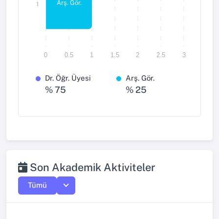
Arş. Gör.
1
0
0.5
1
1.5
2
2.5
3
Dr. Öğr. Üyesi
Arş. Gör.
% 75
% 25
Son Akademik Aktiviteler
Tümü