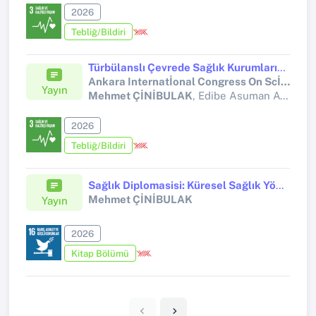
2026
Tebliğ/Bildiri
Türbülanslı Çevrede Sağlık Kurumlarının Satın Alma Sürecinin İncelenmesi: Kurumsal Hafıza Temelli Bir Literarür Değerlendirmesi
Ankara Internatİonal Congress On Scİentİfİc Research-XIII
Yayın
Mehmet ÇİNİBULAK
, Edibe Asuman ATİLLA
2026
Tebliğ/Bildiri
Sağlık Diplomasisi: Küresel Sağlık Yönetişiminde Yeni Bir Güç Alanı
Mehmet ÇİNİBULAK
Yayın
2026
Kitap Bölümü