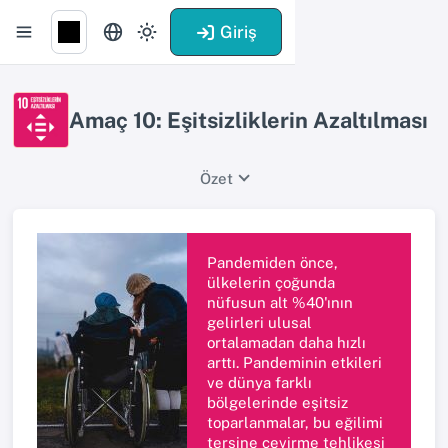
Giriş
Amaç 10: Eşitsizliklerin Azaltılması
Özet
Pandemiden önce,
ülkelerin çoğunda
nüfusun alt %40'ının
gelirleri ulusal
ortalamadan daha hızlı
arttı. Pandeminin etkileri
ve dünya farklı
bölgelerinde eşitsiz
toparlanmalar, bu eğilimi
tersine çevirme tehlikesi