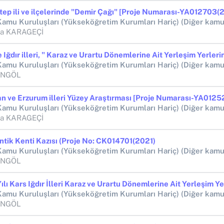
tep ili ve ilçelerinde "Demir Çağı" [Proje Numarası-YA012703(
fa KARAGEÇİ
BİNGÖL
fa KARAGEÇİ
ntik Kenti Kazısı (Proje No: CK014701(2021)
BİNGÖL
BİNGÖL