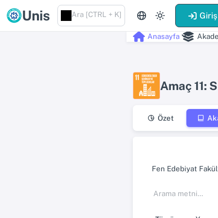
Unis
Ara [CTRL + K]
Giriş
Anasayfa
Akade
Amaç 11: S
Özet
Ak
Fen Edebiyat Fakül