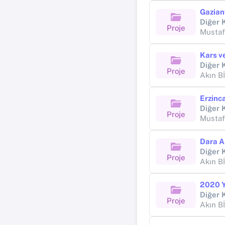
Gazian
Proje
Musta
Proje
Akın 
Proje
Musta
Dara A
Proje
Akın 
Proje
Akın 