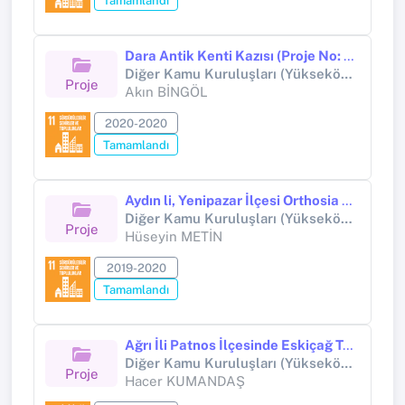
Tamamlandı
Dara Antik Kenti Kazısı (Proje No: CK014701(2020)
Diğer Kamu Kuruluşları (Yükseköğretim Kurumları Hariç) (Diğer kamu kuruluşları (Yükseköğretim Kurumları hariç))
Proje
Akın BİNGÖL
2020-2020
Tamamlandı
Aydın li, Yenipazar İlçesi Orthosia Antik Kenti ve Nazilli İlçesi Mastaura Antik Kenti Arkeolojik Yüzey Araştırması Proje No: YA010902
Diğer Kamu Kuruluşları (Yükseköğretim Kurumları Hariç) (Diğer kamu kuruluşları (Yükseköğretim Kurumları hariç))
Proje
Hüseyin METİN
2019-2020
Tamamlandı
Ağrı İli Patnos İlçesinde Eskiçağ Tarihi
Diğer Kamu Kuruluşları (Yükseköğretim Kurumları Hariç) (Diğer kamu kuruluşları (Yükseköğretim Kurumları hariç))
Proje
Hacer KUMANDAŞ