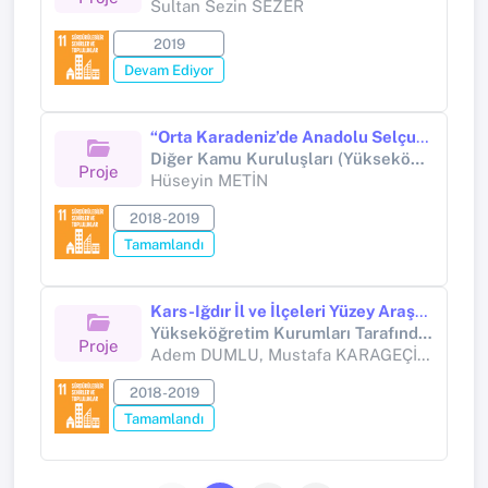
Sultan Sezin SEZER
2019
Devam Ediyor
“Orta Karadeniz’de Anadolu Selçuklu Dönemi Yapıları” 2019 Yüzey Araştırması (Proje Numarası:YA011902-2019) başlıklı yüzey araştırmasında Yüzey Araştırma Başkanı
Diğer Kamu Kuruluşları (Yükseköğretim Kurumları Hariç) (Diğer kamu kuruluşları (Yükseköğretim Kurumları hariç))
Proje
Hüseyin METİN
2018-2019
Tamamlandı
Kars-Iğdır İl ve İlçeleri Yüzey Araştırması
Yükseköğretim Kurumları Tarafından Destekli Bilimsel Araştırma Projesi (Diğer kamu kuruluşları (Yükseköğretim Kurumları hariç))
Proje
Adem DUMLU, Mustafa KARAGEÇİ, Akın BİNGÖL, Alpaslan CEYLAN, Bahattin ÇELİK, Oktay ÖZGÜL, Yavuz GÜNAŞDI, İbrahim ÜNGÖR, Ertan KÜÇÜKEFE, Muhammed Emre BALCI, Muhammed OMAK, Emrah OĞULTARHAN, Fatih TURANLI
2018-2019
Tamamlandı