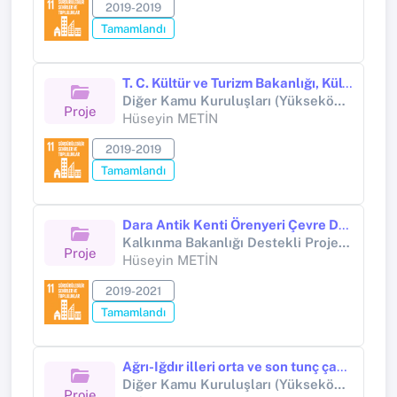
2019-2019
Tamamlandı
T. C. Kültür ve Turizm Bakanlığı, Kültür Varlıkları ve Müzeler Genel Müdürlüğü, Kremna ve Çevresi Yüzey Araştırması YA011501(2019)
Diğer Kamu Kuruluşları (Yükseköğretim Kurumları Hariç) (Diğer kamu kuruluşları (Yükseköğretim Kurumları hariç))
Proje
Hüseyin METİN
2019-2019
Tamamlandı
Dara Antik Kenti Örenyeri Çevre Düzenlemesi Projesi (MK 014701-2019)
Kalkınma Bakanlığı Destekli Proje (Kalkınma Bakanlığı)
Proje
Hüseyin METİN
2019-2021
Tamamlandı
Ağrı-Iğdır illeri orta ve son tunç çağı aras boyalıları kültürü kale, nekropol, yerleşim yeri ve çanak çömlekleri yüzey araştırması
Diğer Kamu Kuruluşları (Yükseköğretim Kurumları Hariç) (Diğer kamu kuruluşları (Yükseköğretim Kurumları hariç))
Proje