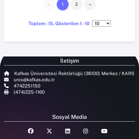
«
1
2
»
Toplam : 15, Gösterilen 1 - 10
İletişim
Kafkas Üniversitesi Rektörlüğü (36100) Merkez / KARS
unis@kafkas.edu.tr
4742251150
(474)225-1160
Sosyal Media