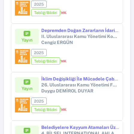
2025
Tebliğ/Bildiri
Depremden Doğan Zararların İdari Yargıda Tazmini
II. Uluslararası Kamu Yönetimi Kongresi
Yayın
Cengiz ERGÜN
2025
Tebliğ/Bildiri
İklim Değişikliği İle Mücadele Çabalarının Kentsel Politika Belgeleri Üzerinden Bir Analizi: Kars Belediyesi Örneği
26. Uluslararası Kamu Yönetimi Forumu
Yayın
Duygu DEMİROL DUYAR
2025
Tebliğ/Bildiri
Belediyelere Kayyum Atamaları Üzerine Bir Literatür Taraması
4. BİLSEL INTERNATIONAL AHLAT SCIENTIFIC RESEARCHES CONGRESS