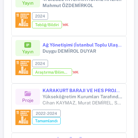
Yayın
Mahmut ÖZDEMİRKOL
2024
Tebliğ/Bildiri
Ağ Yönetişimi (İstanbul Toplu Ulaşım Politikası Örneğinde Teorik ve Pratik Bir Perspektif)
Duygu DEMİROL DUYAR
Yayın
2024
Araştırma/Bilimsel Kitap (Tez Hariç)
KARAKURT BARAJI VE HES PROJESİ'NİN KÖY SAKİNLERİNE ETKİLERİ
Yükseköğretim Kurumları Tarafından Destekli Bilimsel Araştırma Projesi (Yükseköğretim Kurumları tarafından destekli bilimsel araştırma projesi)
Proje
Cihan KAYMAZ, Murat DEMİREL, Seda SALMAN KAYMAZ
2022-2024
Tamamlandı