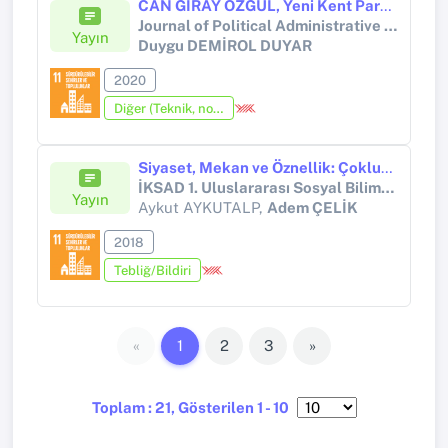
CAN GİRAY ÖZGÜL, Yeni Kent Paradigması
Journal of Political Administrative and Local Studies
Yayın
Duygu DEMİROL DUYAR
2020
Diğer (Teknik, not, yorum, vaka takdimi, editöre mektup, özet, kitap krıtiği, araştırma notu, bilirkişi raporu ve benzeri)
Siyaset, Mekan ve Öznellik: Çokluk ve Halk Kavramlarını Mekan Üzerinden Düşünmek
İKSAD 1. Uluslararası Sosyal Bilimler Kongresi
Yayın
Aykut AYKUTALP,
Adem ÇELİK
2018
Tebliğ/Bildiri
«
1
2
3
»
Toplam : 21, Gösterilen 1 - 10