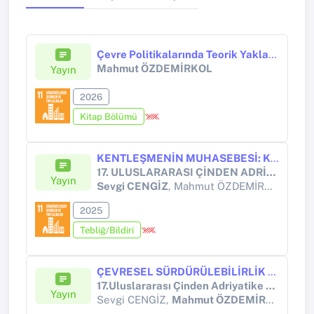
Çevre Politikalarında Teorik Yaklaşımlar Ve Piyasa Çevreciliği
Mahmut ÖZDEMİRKOL
Yayın
2026
Kitap Bölümü
KENTLEŞMENİN MUHASEBESİ: KÂRIN DOĞAYA BEDELİ
17. ULUSLARARASI ÇİNDEN ADRİYATİKE BİLİMSEL ARAŞTIRMALAR KONGRESİ
Yayın
Sevgi CENGİZ
, Mahmut ÖZDEMİRKOL
2025
Tebliğ/Bildiri
ÇEVRESEL SÜRDÜRÜLEBİLİRLİK ÜZERİNDE KENTLEŞMENİN VE ÇEVRESEL VERGİLERİN ROLÜ
17.Uluslararası Çinden Adriyatike Bilimsel Araştırmalar Kongresi
Yayın
Sevgi CENGİZ,
Mahmut ÖZDEMİRKOL