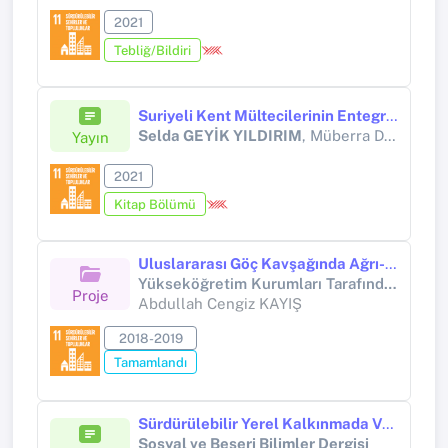
2021
Tebliğ/Bildiri
Suriyeli Kent Mültecilerinin Entegrasyonu
Selda GEYİK YILDIRIM
, Müberra DİNLER
Yayın
2021
Kitap Bölümü
Uluslararası Göç Kavşağında Ağrı-Erzurum: Sosyo-Ekonomik ve Güvenlik Sorunları ile Çözüm Önerileri
Yükseköğretim Kurumları Tarafından Destekli Bilimsel Araştırma Projesi (Yükseköğretim Kurumları tarafından destekli bilimsel araştırma projesi)
Proje
Abdullah Cengiz KAYIŞ
2018-2019
Tamamlandı
Sürdürülebilir Yerel Kalkınmada Vatandaş Beklenti ve Tutumlarının Yerel Yönetimler İçin Önemi: Kağızman İlçesi Örneği
Sosyal ve Beşeri Bilimler Dergisi