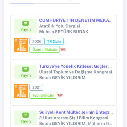
CUMHURİYET’İN DENETİM MEKANİZMASI OLARAK UMUMİ MÜFETTİŞLİK: ÜÇÜNCÜ UMUMİ MÜFETTİŞ TAHSİN UZER’İN KARS’TAKİ FAALİYETLERİ
Atatürk Yolu Dergisi
Yayın
Muhsin ERTÜRK BUDAK
2026
TR Dizin
Özgün Makale
Türkiye’ye Yönelik Kitlesel Göçler ve Toplumsal Değişme
Ulusal Toplum ve Değişme Kongresi
Yayın
Selda GEYİK YILDIRIM
2021
Tebliğ/Bildiri
Suriyeli Kent Mültecilerinin Entegrasyonu
2.Uluslararası Şişli Bilim Kongresi
Yayın
Selda GEYİK YILDIRIM
, Müberra DİNLER