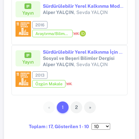
Sürdürülebilir Yerel Kalkınma Model Önerisi Kağızman İlçesi
Alper YALÇIN
, Sevda YALÇIN
Yayın
2016
Araştırma/Bilimsel Kitap (Tez Hariç)
Sürdürülebilir Yerel Kalkınma İçin Cittaslow Hareketi Bir Model Olabilir Mi Can Cittaslow Movement Be A Model For Sustainable Local Development
Sosyal ve Beşeri Bilimler Dergisi
Yayın
Alper YALÇIN
, Sevda YALÇIN
2013
Özgün Makale
«
1
2
»
Toplam : 17, Gösterilen 1 - 10