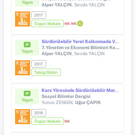
Yayın
Alper YALÇIN
, Sevda YALÇIN
2017
Özgün Makale
Sürdürülebilir Yerel Kalkınmada Vatandaş Beklenti ve Tutumlarının Yerel Yönetimler İçin Önemi: Kağızman İlçesi Örneği
7. Yönetim ve Ekonomi Bilimleri Konferansı’na (YEBKO-2017)
Yayın
Alper YALÇIN
, Sevda YALÇIN
2017
Tebliğ/Bildiri
Kars Yöresinde Sürdürülebilir Markalaşma Amacıyla Ekoturizmden Yararlanma Olanakları
Sosyal Bilimler Dergisi
Yayın
Yunus ZENGİN,
Uğur ÇAPIK
2016
Özgün Makale