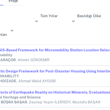
Proje
Tüm Yıllar
Basıldığı Ülke
ları
ability
 KARAÇOR
, Ahmet GÖKDEMİR
INABILITY
EHDİZADE
, Ahmad Walid AYOOBİ
al Heritage and Science
n BÜŞRA BAŞAR
, Zeynep Yeşim İLERİSOY, Mustafa BAŞAR