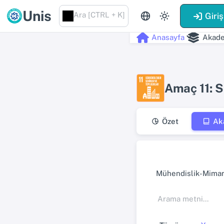
Unis
Ara [CTRL + K]
Giriş
Anasayfa
Akade
Amaç 11: S
Özet
Ak
Mühendislik-Mimarl