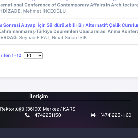
EHDİZADE
, Mehmet İNCEOĞLU
ahramanmaraş-Türkiye Depremleri Uluslararası Anma Konfer
 ERDAĞ
, Seyhan FIRAT, Nihat Sinan IŞIK
ilen 1 - 10
İletişim
 Rektörlüğü (36100) Merkez / KARS
4742251150
(474)225-1160