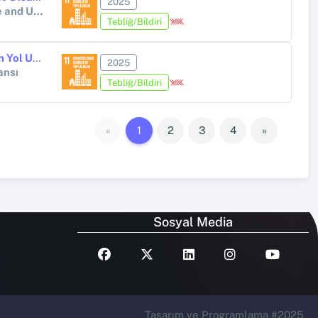
2025
8 th International Conference of Contemporary Affairs in Architecture and Urbanism (ICCAUA-2025)
Tebliğ/Bildiri
Deprem Sonrasi Altyapi İçin Sürdürülebilir Bir Alternatif: Çelik Cürufun Yol Uygulamaları
2025
ansı
Tebliğ/Bildiri
«
1
2
3
4
»
Sosyal Media
Tasarım ve Programlama #2025