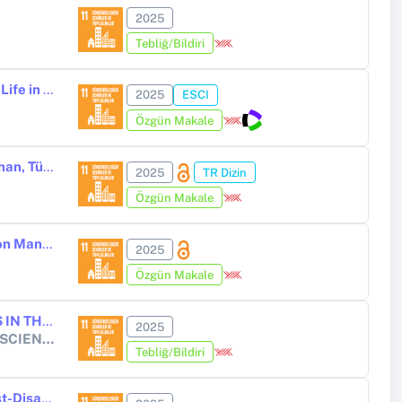
2025
Tebliğ/Bildiri
Exploring the Interrelationship Between Sustainability and Quality of Life in Urban Design: A Mixed-Methods Analysis of Shared and Distinct Indicators
2025
ESCI
Özgün Makale
Air quality index calculation and analysis of pollutant impacts in Ardahan, Türkiye
2025
TR Dizin
Özgün Makale
Reinforced Concrete Design with Geopolymer Concrete in Construction Management and Neural Networks
2025
Özgün Makale
SEASONAL AND SPATIAL DISTRIBUTION OF PCB CONCENTRATIONS IN THE ATMOSPHERE OF A METROPOLITAN CITY: ISTANBUL, TÜRKİYE
2025
17th INTERNATIONAL CONFERENCE ON ENGINEERING & NATURAL SCIENCES
Tebliğ/Bildiri
Proposal For a Prototype Model Using Advanced Technologies for Post-Disaster Permanent Housing