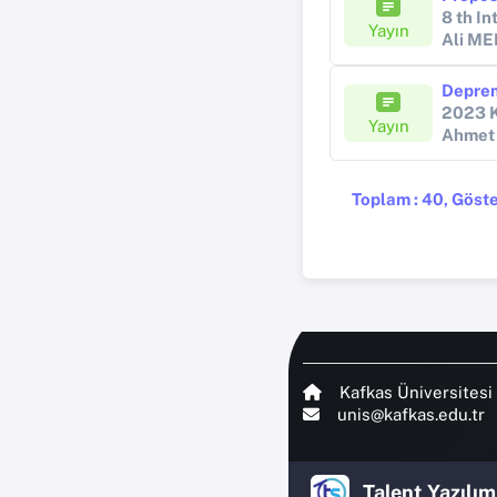
Yayın
Ali M
2023 K
Yayın
Ahmet
Toplam : 40, Göster
Kafkas Üniversitesi
unis@kafkas.edu.tr
Talent Yazılım