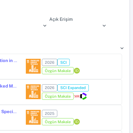
Açık Erişim
A TOPSIS-Based Framework for Micromobility Station Location Selection in Urban Areas
2026
SCI
Özgün Makale
A Holistic Design Framework for Post-Disaster Housing Using Interlinked Modules for Diverse Architectural Applications
2026
SCI Expanded
Özgün Makale
The Effects of Earthquake Reality on Historical Minarets, Evaluations Specific to the February 06, 2023 Kahramanmaraş Earthquake
2025
Özgün Makale