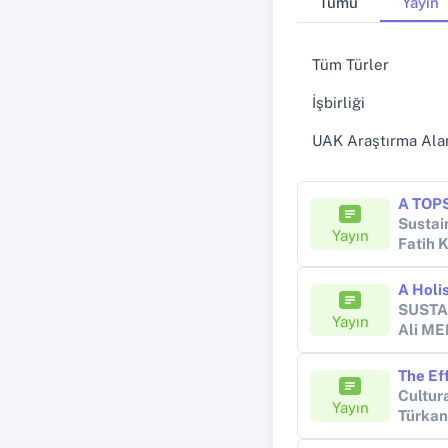
Tümü
Yayın
Tüm Türler
İşbirliği
UAK Araştırma Alan
Sustain
Yayın
Fatih
SUSTA
Yayın
Ali M
Cultur
Yayın
Türka