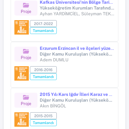
Kafkas Üniversitesi'nin Bölge Tarih, Arkeoloji ve Turizm'ine Katkıları: Kars'ın Cazibe Merkezi Oluş Sürecinde Bir Adım
Yükseköğretim Kurumları Tarafından Destekli Bilimsel Araştırma Projesi
Proje
Ayhan YARDİMCİEL, Süleyman TEKİR, Selçuk URAL, Oktay KIZILKAYA, Akın BİNGÖL, Tolga AKAY, Ersin DOĞANTEKİN, Mustafa KARAGEÇİ, Şüheda ABLAK, Emine GİZLENCİ, Hürü Sağlam TEKİR
2017-2022
Tamamlandı
Erzurum Erzincan il ve ilçeleri yüzey araştırması projesi
Diğer Kamu Kuruluşları (Yükseköğretim Kurumları Hariç) (Diğer kamu kuruluşları (Yükseköğretim Kurumları hariç))
Proje
Adem DUMLU
2016-2016
Tamamlandı
2015 Yılı Kars Iğdır İlleri Karaz ve Urartu Dönemlerine Ait Yerleşim Yerlerinin Tespiti
Diğer Kamu Kuruluşları (Yükseköğretim Kurumları Hariç) (Diğer kamu kuruluşları (Yükseköğretim Kurumları hariç))
Proje
Akın BİNGÖL
2015-2015
Tamamlandı