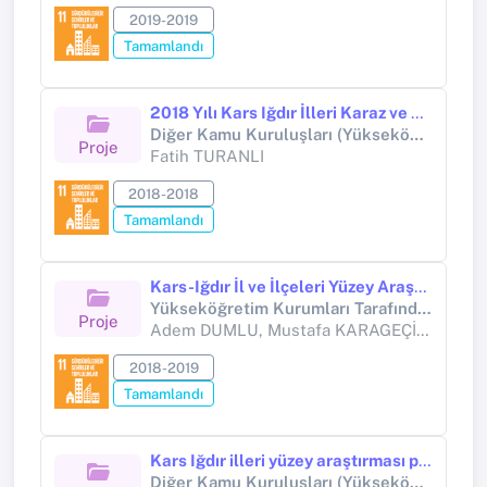
2019-2019
Tamamlandı
2018 Yılı Kars Iğdır İlleri Karaz ve Urartu Dönemlerine Ait Yerleşim Yerlerinin Tespiti (Proje No: YA01763601)
Diğer Kamu Kuruluşları (Yükseköğretim Kurumları Hariç) (Diğer kamu kuruluşları (Yükseköğretim Kurumları hariç))
Proje
Fatih TURANLI
2018-2018
Tamamlandı
Kars-Iğdır İl ve İlçeleri Yüzey Araştırması
Yükseköğretim Kurumları Tarafından Destekli Bilimsel Araştırma Projesi (Diğer kamu kuruluşları (Yükseköğretim Kurumları hariç))
Proje
Adem DUMLU, Mustafa KARAGEÇİ, Akın BİNGÖL, Alpaslan CEYLAN, Bahattin ÇELİK, Oktay ÖZGÜL, Yavuz GÜNAŞDI, İbrahim ÜNGÖR, Ertan KÜÇÜKEFE, Muhammed Emre BALCI, Muhammed OMAK, Emrah OĞULTARHAN, Fatih TURANLI
2018-2019
Tamamlandı
Kars Iğdır illeri yüzey araştırması projesi
Diğer Kamu Kuruluşları (Yükseköğretim Kurumları Hariç) (Diğer kamu kuruluşları (Yükseköğretim Kurumları hariç))