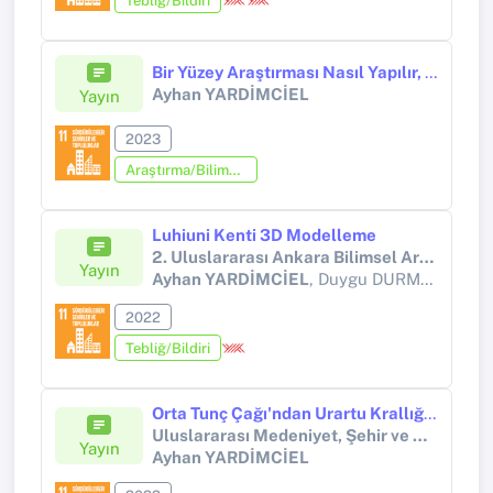
Tebliğ/Bildiri
Bir Yüzey Araştırması Nasıl Yapılır, Ağrı Iğdır Bölgesi Örneği
Ayhan YARDİMCİEL
Yayın
2023
Araştırma/Bilimsel Kitap (Tez Hariç)
Luhiuni Kenti 3D Modelleme
2. Uluslararası Ankara Bilimsel Araştırmalar ve İnovasyon Kongresi
Yayın
Ayhan YARDİMCİEL
, Duygu DURMUŞ
2022
Tebliğ/Bildiri
Orta Tunç Çağı'ndan Urartu Krallığı'na Orta Aras Havzası'nda Şehir Tipolojisi Iğdır-Doğubayazıt
Uluslararası Medeniyet, Şehir ve Mimari Sempozyumu
Yayın
Ayhan YARDİMCİEL