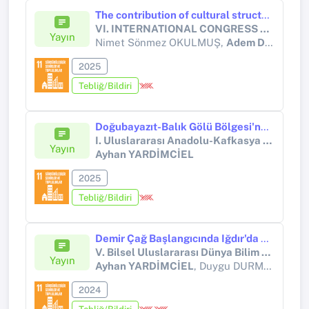
The contribution of cultural structures in erzurum to tourism
VI. INTERNATIONAL CONGRESS OF CULTURAL LANDSCAPES WITHIN THE FRAMEWORK OF SUSTAINABLE DEVELOPMENT
Yayın
Nimet Sönmez OKULMUŞ,
Adem DUMLU
2025
Tebliğ/Bildiri
Doğubayazıt-Balık Gölü Bölgesi'nde Urartu İnşa Faaliyetleri
I. Uluslararası Anadolu-Kafkasya Kültür ve Sanat Sempozyumu
Yayın
Ayhan YARDİMCİEL
2025
Tebliğ/Bildiri
Demir Çağ Başlangıcında Iğdır'da Yerleşim Modeli
V. Bilsel Uluslararası Dünya Bilim ve Araştırma Kongresi
Yayın
Ayhan YARDİMCİEL
, Duygu DURMUŞ
2024