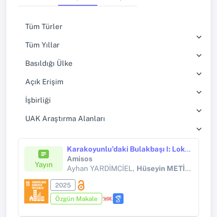
Tüm Türler
Tüm Yıllar
Basıldığı Ülke
Açık Erişim
İşbirliği
UAK Araştırma Alanları
Karakoyunlu’daki Bulakbaşı I: Lokasyonun İşlevi Ve Tarihlendirmesine Dair Bir Ön Rapor
Amisos
Yayın
Ayhan YARDİMCİEL,
Hüseyin METİN
, Abdu
2025
Özgün Makale