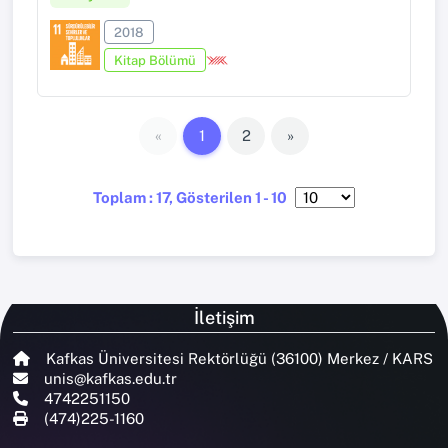
2018
Kitap Bölümü
«
1
2
»
Toplam : 17, Gösterilen 1 - 10
İletişim
Kafkas Üniversitesi Rektörlüğü (36100) Merkez / KARS
unis@kafkas.edu.tr
4742251150
(474)225-1160