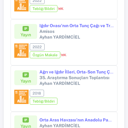
2022
Tebliğ/Bildiri
Iğdır Ovası'nın Orta Tunç Çağı ve Transhümanist Yaşamdaki Rolü
Amisos
Yayın
Ayhan YARDİMCİEL
2022
Özgün Makale
Ağrı ve Iğdır İlleri, Orta-Son Tunç Çağı Aras Boyalıları Kültürü Kale, Nekropol, Yerleşim Yeri ve Çanak Çömlekleri Yüzey Araştırması 2016
35. Araştırma Sonuçları Toplantısı
Yayın
Ayhan YARDİMCİEL
2018
Tebliğ/Bildiri
Orta Aras Havzası’nın Anadolu Paydaşında Göçebelik: Yollar ve Güzergahlar
Ayhan YARDİMCİEL
Yayın