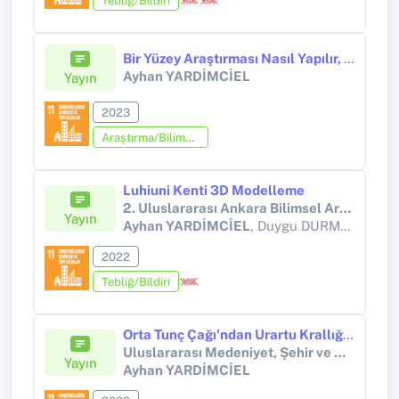
Tebliğ/Bildiri
Bir Yüzey Araştırması Nasıl Yapılır, Ağrı Iğdır Bölgesi Örneği
Ayhan YARDİMCİEL
Yayın
2023
Araştırma/Bilimsel Kitap (Tez Hariç)
Luhiuni Kenti 3D Modelleme
2. Uluslararası Ankara Bilimsel Araştırmalar ve İnovasyon Kongresi
Yayın
Ayhan YARDİMCİEL
, Duygu DURMUŞ
2022
Tebliğ/Bildiri
Orta Tunç Çağı'ndan Urartu Krallığı'na Orta Aras Havzası'nda Şehir Tipolojisi Iğdır-Doğubayazıt
Uluslararası Medeniyet, Şehir ve Mimari Sempozyumu
Yayın
Ayhan YARDİMCİEL