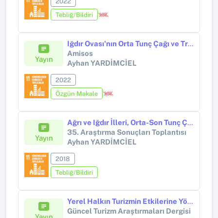
2022
Tebliğ/Bildiri
Iğdır Ovası'nın Orta Tunç Çağı ve Transhümanist Yaşamdaki Rolü
Amisos
Yayın
Ayhan YARDİMCİEL
2022
Özgün Makale
Ağrı ve Iğdır İlleri, Orta-Son Tunç Çağı Aras Boyalıları Kültürü Kale, Nekropol, Yerleşim Yeri ve Çanak Çömlekleri Yüzey Araştırması 2016
35. Araştırma Sonuçları Toplantısı
Yayın
Ayhan YARDİMCİEL
2018
Tebliğ/Bildiri
Yerel Halkın Turizmin Etkilerine Yönelik Algısı: İzmir İli Üzerine Bir Uygulama
Güncel Turizm Araştırmaları Dergisi
Yayın