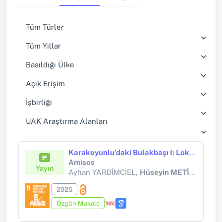
Tüm Türler
Tüm Yıllar
Basıldığı Ülke
Açık Erişim
İşbirliği
UAK Araştırma Alanları
Karakoyunlu’daki Bulakbaşı I: Lokasyonun İşlevi Ve Tarihlendirmesine Dair Bir Ön Rapor
Amisos
Yayın
Ayhan YARDİMCİEL,
Hüseyin METİN
, Abdu
2025
Özgün Makale