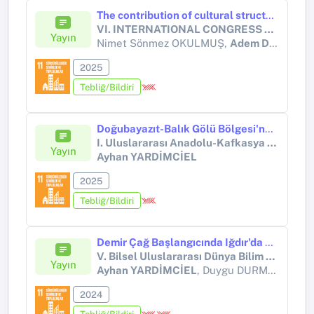
The contribution of cultural structures in erzurum to tourism
VI. INTERNATIONAL CONGRESS OF CULTURAL LANDSCAPES WITHIN THE FRAMEWORK OF SUSTAINABLE DEVELOPMENT
Yayın
Nimet Sönmez OKULMUŞ,
Adem DUMLU
2025
Tebliğ/Bildiri
Doğubayazıt-Balık Gölü Bölgesi'nde Urartu İnşa Faaliyetleri
I. Uluslararası Anadolu-Kafkasya Kültür ve Sanat Sempozyumu
Yayın
Ayhan YARDİMCİEL
2025
Tebliğ/Bildiri
Demir Çağ Başlangıcında Iğdır'da Yerleşim Modeli
V. Bilsel Uluslararası Dünya Bilim ve Araştırma Kongresi
Yayın
Ayhan YARDİMCİEL
, Duygu DURMUŞ
2024