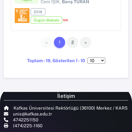
Cem IŞIK,
Barış TURAN
2018
Özgün Makale
«
1
2
»
Toplam : 19, Gösterilen 1 - 10
İletişim
Kafkas Üniversitesi Rektörlüğü (36100) Merkez / KARS
unis@kafkas.edu.tr
4742251150
(474)225-1160