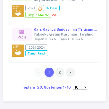
2021
TR Dizin
Özgün Makale
Kars Kavılca Buğdayı'nın (Triticum dicoccum Schrank) DNA Barkodlama Tekniği ile Moleküler Karakterizasyonu
Yükseköğretim Kurumları Tarafından Destekli Bilimsel Araştırma Projesi (Yükseköğretim Kurumları tarafından destekli bilimsel araştırma projesi)
Proje
Doğan İLHAN, Kaan HÜRKAN
2021-2024
Tamamlandı
«
1
2
»
Toplam : 20, Gösterilen 1 - 10