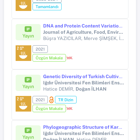
Tamamlandı
DNA and Protein Content Variations of Pea (Pisum sativum L.) Genotypes.
Journal of Agriculture, Food, Environment and Animal Sciences
Yayın
Büşra YAZICILAR, Merve ŞİMŞEK, İsmail BEZİRĞANOĞLU,
2021
Özgün Makale
Genetic Diversity of Turkish Cultivated Emmer (Triticum dicoccum Schrank) Revealed by Microsatellite Markers
Iğdır Üniversitesi Fen Bilimleri Enstitüsü Dergisi
Yayın
Hatice DEMİR,
Doğan İLHAN
2021
TR Dizin
Özgün Makale
Phylogeographic Structure of Kars Emmer Wheat (Triticum dicoccum Schrank ex Schübl) in Turkey Explained by SSR Markers
Iğdır Üniversitesi Fen Bilimleri Enstitüsü Dergisi
Yayın
Doğan İLHAN
, Hatice DEMİR