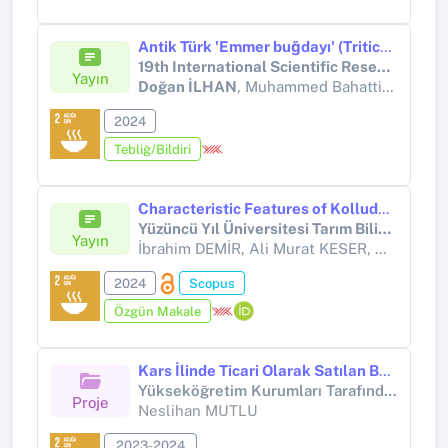
Antik Türk 'Emmer buğdayı' (Triticum dicoccum Schrank) popülasyon yapısının i-PBS markörleri ile gösterilmesi
19th International Scientific Research Congress (UBAK)
Yayın
Doğan İLHAN
, Muhammed Bahattin TANYOLAÇ
2024
Tebliğ/Bildiri
Characteristic Features of Kolludere Valley (Bitlis-Hizan) Honey
Yüzüncü Yıl Üniversitesi Tarım Bilimleri Dergisi
Yayın
İbrahim DEMİR, Ali Murat KESER,
Mustafa
2024
Scopus
Özgün Makale
Kars İlinde Ticari Olarak Satılan Balların Melissopalinolojik, Antibakteriyel ve Kalite Niteliklerinin Analizi
Yükseköğretim Kurumları Tarafından Destekli Bilimsel Araştırma Projesi (Yükseköğretim Kurumları tarafından destekli bilimsel araştırma projesi)
Proje
Neslihan MUTLU
2023-2024