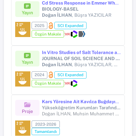
Cd Stress Response in Emmer Wheat (Triticum dicoccum Schrank) Varieties Under In Vitro Conditions and Remedial Effect of CaO Nanoparticles
BIOLOGY-BASEL
Yayın
Doğan İLHAN
, Büşra YAZICILAR
2025
SCI Expanded
Özgün Makale
In Vitro Studies of Salt Tolerance at the Physiological and Molecular Levels in Two Cultivars of Emmer Wheat (Triticum dicoccum Schrank ex Schübl)
JOURNAL OF SOIL SCIENCE AND PLANT NUTRITION
Yayın
Doğan İLHAN
, Büşra YAZICILAR, Merve ŞİMŞEK, Ökkeş ATICI, İsmail BEZİRĞANOĞLU
2024
SCI Expanded
Özgün Makale
Kars Yöresine Ait Kavılca Buğdayının (Triticum dicoccum Schrank) Yeni Nesil Sekanslama (NGS) Yöntemi ile Mitokondriyal DNA Sekansının Analizi
Yükseköğretim Kurumları Tarafından Destekli Bilimsel Araştırma Projesi (Yükseköğretim Kurumları tarafından destekli bilimsel araştırma projesi)
Proje
Doğan İLHAN, Muhsin Muhammet KARAÇAR
2023-2026
Tamamlandı