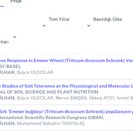
Proje
Tüm Yıllar
Basıldığı Ülke
ları
GY-BASEL
 İLHAN
, Büşra YAZICILAR
AL OF SOIL SCIENCE AND PLANT NUTRITION
 İLHAN
, Büşra YAZICILAR, Merve ŞİMŞEK, Ökkeş ATICI, İsmail BEZİR
nternational Scientific Research Congress (UBAK)
 İLHAN
, Muhammed Bahattin TANYOLAÇ