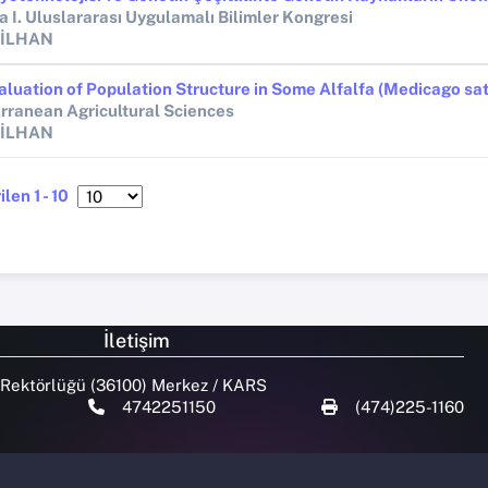
a I. Uluslararası Uygulamalı Bilimler Kongresi
 İLHAN
rranean Agricultural Sciences
 İLHAN
len 1 - 10
İletişim
 Rektörlüğü (36100) Merkez / KARS
4742251150
(474)225-1160