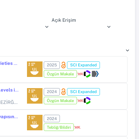
Açık Erişim
Cd Stress Response in Emmer Wheat (Triticum dicoccum Schrank) Varieties Under In Vitro Conditions and Remedial Effect of CaO Nanoparticles
2025
SCI Expanded
Özgün Makale
In Vitro Studies of Salt Tolerance at the Physiological and Molecular Levels in Two Cultivars of Emmer Wheat (Triticum dicoccum Schrank ex Schübl)
2024
SCI Expanded
Özgün Makale
ĞANOĞLU
Antik Türk 'Emmer buğdayı' (Triticum dicoccum Schrank) popülasyon yapısının i-PBS markörleri ile gösterilmesi
2024
Tebliğ/Bildiri