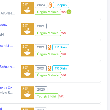
2024
Scopus
Özgün Makale
 ESMA AKDOĞAN KARADAĞ
pes.
2021
Özgün Makale
AN
Genetic Diversity of Turkish Cultivated Emmer (Triticum dicoccum Schrank) Revealed by Microsatellite Markers
2021
TR Dizin
Özgün Makale
Phylogeographic Structure of Kars Emmer Wheat (Triticum dicoccum Schrank ex Schübl) in Turkey Explained by SSR Markers
2021
TR Dizin
Özgün Makale
Phylogeographic Structure of Kavılca Wheat (Triticum dicoccum Schrank) Grown in Kars City of Turkey
2020
2. International ICONTECH Symposium, On Innovative Surveys in Positive Sciences
Tebliğ/Bildiri
mi