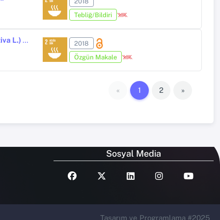
2018
Tebliğ/Bildiri
The Evaluation of Population Structure in Some Alfalfa (Medicago sativa L.) Ecotypes Demonstrating Distribution in Eastern Anatolia Region.
2018
Özgün Makale
«
1
2
»
Sosyal Media
Tasarım ve Programlama #2025