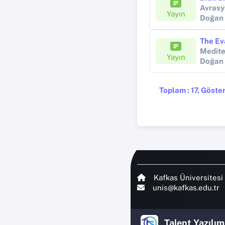
Avrasy
Yayın
Doğan
Medite
Yayın
Doğan
Toplam : 17, Gösteri
Kafkas Üniversitesi
unis@kafkas.edu.tr
Talent Yazılım