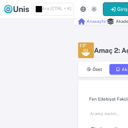
Unis
Ara [CTRL + K]
Giriş
Anasayfa
Akade
Amaç 2: A
Özet
Ak
Fen Edebiyat Fakül