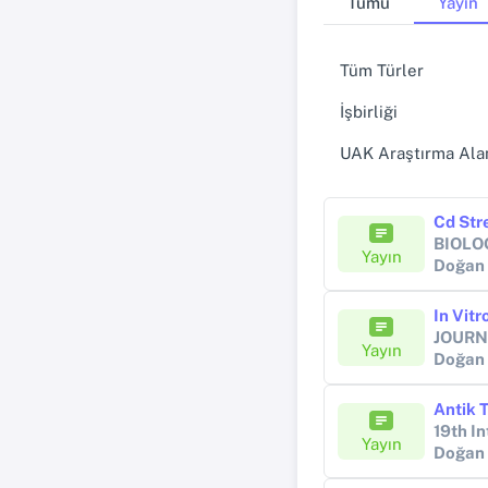
Tümü
Yayın
Tüm Türler
İşbirliği
UAK Araştırma Alan
BIOLO
Yayın
Doğan
JOURN
Yayın
Doğan
19th I
Yayın
Doğan