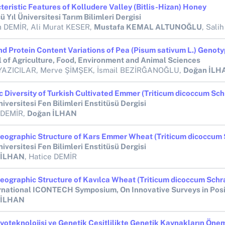
teristic Features of Kolludere Valley (Bitlis-Hizan) Honey
 Yıl Üniversitesi Tarım Bilimleri Dergisi
m DEMİR, Ali Murat KESER,
Mustafa KEMAL ALTUNOĞLU
, Salih AKPINAR, Gül
d Protein Content Variations of Pea (Pisum sativum L.) Genoty
l of Agriculture, Food, Environment and Animal Sciences
YAZICILAR, Merve ŞİMŞEK, İsmail BEZİRĞANOĞLU,
Doğan İLH
niversitesi Fen Bilimleri Enstitüsü Dergisi
 DEMİR,
Doğan İLHAN
niversitesi Fen Bilimleri Enstitüsü Dergisi
 İLHAN
, Hatice DEMİR
 İLHAN
iyoteknolojisi ve Genetik Çeşitlilikte Genetik Kaynakların Öne