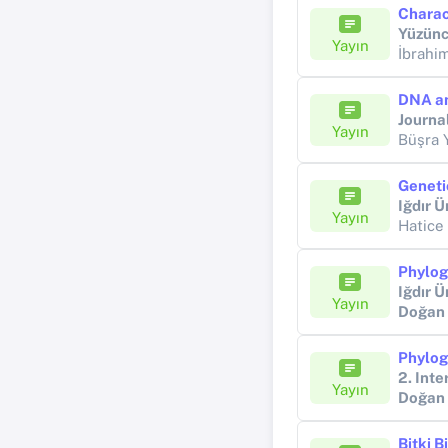
Charac
Yüzüncü
Yayın
İbrahi
DNA an
Journa
Yayın
Büşra 
Iğdır Ü
Yayın
Hatice
Iğdır Ü
Yayın
Doğan
Yayın
Doğan
Bitki B