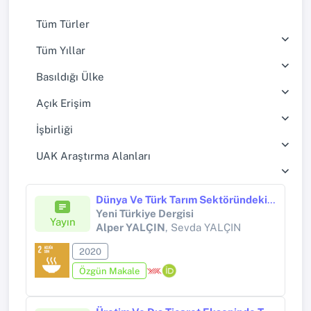
Tüm Türler
Tüm Yıllar
Basıldığı Ülke
Açık Erişim
İşbirliği
UAK Araştırma Alanları
Dünya Ve Türk Tarım Sektöründeki Gelişmeler Işığında Geleceğe Bakış (1970-2017)
Yeni Türkiye Dergisi
Yayın
Alper YALÇIN
, Sevda YALÇIN
2020
Özgün Makale