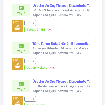
Üretim Ve Dış Ticaret Ekseninde Türkiye’deki Yağlı Tohum Tarımının Yetkinliği (2002-2017)
IV. INES Internatıonal Academic Research Congress (INES - 2018)
Yayın
Alper YALÇIN
, Sevda YALÇIN
2018
Tebliğ/Bildiri
Türk Tarım Sektörünün Ekonomik Görünümü, Sorunları Ve Çözüm Önerileri (2002-2017)
Avrasya Bilimler Akademisi Avrasya İşletme ve İktisat Dergisi / Eurasian Academy of Sciences Eurasian Business Economics Journal
Yayın
Alper YALÇIN
, Sevda YALÇIN
2018
Özgün Makale
Üretim Ve Dış Ticaret Ekseninde Türkiye Tarımının Yetkinliği (2002-2017)
II. Uluslararası Türk Coğrafyası Sosyal Bilimler Araştırmaları Kongresi
Yayın
Alper YALÇIN
, Sevda YALÇIN
2018