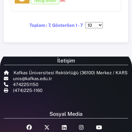
Tebliğ/Bildiri
Toplam : 7, Gösterilen 1 - 7
İletişim
Kafkas Üniversitesi Rektörlüğü (36100) Merkez / KARS
unis@kafkas.edu.tr
4742251150
(474)225-1160
Sosyal Media