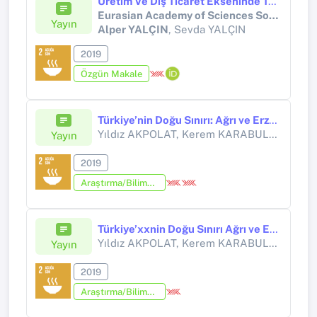
Üretim Ve Dış Ticaret Ekseninde Türkiye’deki Yağlı Tohum Tarımının Yetkinliği (2002-2017)
Eurasian Academy of Sciences Social Sciences Journal
Yayın
Alper YALÇIN
, Sevda YALÇIN
2019
Özgün Makale
Türkiye’nin Doğu Sınırı: Ağrı ve Erzurum’da Göçmenler ve Göç Süreçleri
Yıldız AKPOLAT, Kerem KARABULUT, Dilek ÖZDEMİR, Songül GÜL, Özlem TOPÇUOĞLU, Güray ALPAR,
Yayın
2019
Araştırma/Bilimsel Kitap (Tez Hariç)
Türkiye’xxnin Doğu Sınırı Ağrı ve Erzurum’xxda Göçmenler ve Göç Süreçleri
Yıldız AKPOLAT, Kerem KARABULUT, Dilek ÖZDEMİR, Songül GÜL, Özlem TOPÇUOĞLU,
Yayın
2019
Araştırma/Bilimsel Kitap (Tez Hariç)