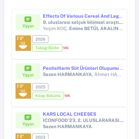
Effects Of Various Cereal And Legume Flour Mixtures On The Development And Crude Protein Content Of Tenebrio Molitor L. (Coleoptera: Tenebrionidae) Larvae
9. uluslarası selçuk bilimsel araştırmalar kongresi
Yayın
Yeşim KOÇ,
Emine BETÜL AKALIN ÖZAĞDAŞ
2026
Tebliğ/Bildiri
Pestisitlerin Süt Ürünleri Oluşumu ve Kalitesine Etkileri: Kimyasal, Mikrobiyolojik ve Gıda Güvenliği Boyutları
Sezen HARMANKAYA
, Ahmet HARMANKAYA
Yayın
2025
Kitap Bölümü
KARS LOCAL CHEESES
ICONFOOD'23, 2. ULUSLARARASI GIDA ARAŞTIRMALARI KONGRESİ
Yayın
Sezen HARMANKAYA
2023