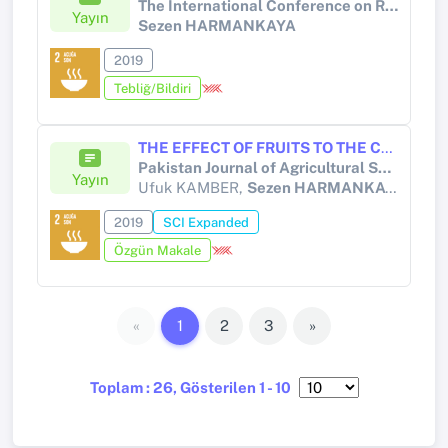
The International Conference on Research in Education and Science (ICRES)
Yayın
Sezen HARMANKAYA
2019
Tebliğ/Bildiri
THE EFFECT OF FRUITS TO THE CHARACTERISTICS OF FRUIT YOGURT
Pakistan Journal of Agricultural Sciences
Yayın
Ufuk KAMBER,
Sezen HARMANKAYA
2019
SCI Expanded
Özgün Makale
«
1
2
3
»
Toplam : 26, Gösterilen 1 - 10