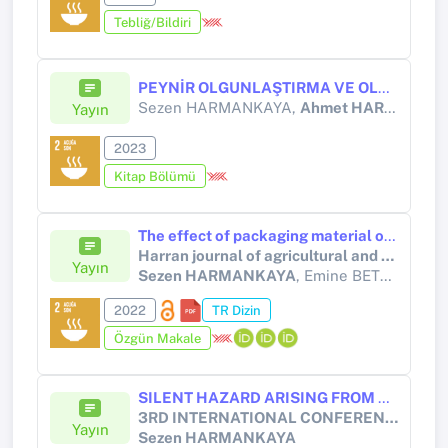
Tebliğ/Bildiri
PEYNİR OLGUNLAŞTIRMA VE OLGUNLAŞMAYI HIZLANDIRMA YÖNTEMLERİ
Sezen HARMANKAYA,
Ahmet HARMANKAYA
Yayın
2023
Kitap Bölümü
The effect of packaging material on some quality properties and shelf life of yoğurt
Harran journal of agricultural and food science
Yayın
Sezen HARMANKAYA
, Emine BETÜL AKALIN ÖZAĞDAŞ, Koray İŞBARALI
2022
TR Dizin
Özgün Makale
SILENT HAZARD ARISING FROM FOOD PACKAGING "MIGRATION"
3RD INTERNATIONAL CONFERENCE ON FOOD, AGRICULTURE AND VETERINARY June 19-20, 2021 / EGE UNIVERSITY, TURKEY
Yayın
Sezen HARMANKAYA