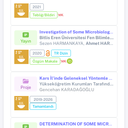
2021
Tebliğ/Bildiri
Investigation of Some Microbiological and Chemical Properties of Different Cheeses
Bitlis Eren Üniversitesi Fen Bilimleri Dergisi
Yayın
Sezen HARMANKAYA,
Ahmet HARMANKAYA
2020
TR Dizin
Özgün Makale
Kars İl’inde Geleneksel Yöntemle Üretilen Çakmak Peyniri, Kaşar KaşarPeyniri ve Gravyer Peynirinde Yer Alan Laktik Asit Bakterilerininİzolasyonu, Moleküler Karakterizasyonu ve Starter Kültür OlarakKullanım Olanakları
Yükseköğretim Kurumları Tarafından Destekli Bilimsel Araştırma Projesi (Yükseköğretim Kurumları tarafından destekli bilimsel araştırma projesi)
Proje
Gencehan KARADAĞOĞLU
2019-2026
Tamamlandı
DETERMINATION OF SOME MICROBIOLOGICAL CHARACTERISTICS OF CHICKEN MEAT