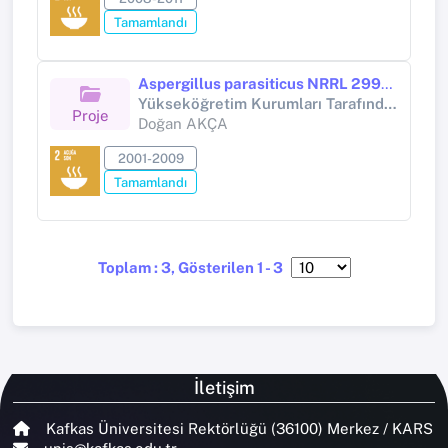
Tamamlandı
Aspergillus parasiticus NRRL 2999 Suşu ile Küflendirilmiş Yemlerle Beslenen Kazlarda (Anser anser domesticus) Görülen Patolojik Bulgular
Yükseköğretim Kurumları Tarafından Destekli Bilimsel Araştırma Projesi (Yükseköğretim Kurumları tarafından destekli bilimsel araştırma projesi)
Proje
Doğan AKÇA
2001-2009
Tamamlandı
Toplam : 3, Gösterilen 1 - 3
İletişim
Kafkas Üniversitesi Rektörlüğü (36100) Merkez / KARS