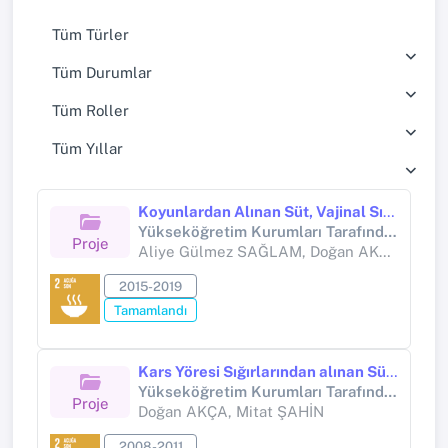
Tüm Türler
Tüm Durumlar
Tüm Roller
Tüm Yıllar
Koyunlardan Alınan Süt, Vajinal Sıvap ve Atık Fötus Örneklerinden Listeria Türlerinin Araştırılması
Yükseköğretim Kurumları Tarafından Destekli Bilimsel Araştırma Projesi (Yükseköğretim Kurumları tarafından destekli bilimsel araştırma projesi)
Proje
Aliye Gülmez SAĞLAM, Doğan AKÇA, Mitat ŞAHİN, Salih OTLU, Serpil DAĞ, Özgür ÇELEBİ, Fatih BÜYÜK, Elif ÇELİK, Mustafa Reha COŞKUN
2015-2019
Tamamlandı
Kars Yöresi Sığırlarından alınan Süt ve Vajinal Sıvap Örneklerinde Listeria Türlerinin Araştırılması
Yükseköğretim Kurumları Tarafından Destekli Bilimsel Araştırma Projesi (Yükseköğretim Kurumları tarafından destekli bilimsel araştırma projesi)
Proje
Doğan AKÇA, Mitat ŞAHİN
2008-2011