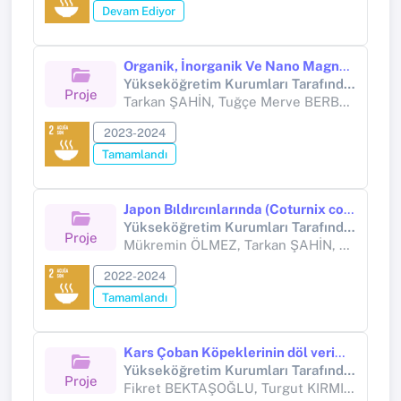
Devam Ediyor
Organik, İnorganik Ve Nano Magnezyum Kaynaklarının Broylerlerde Performans, Bazı Kan Parametreleri, Antioksidan, Et Kalitesi, Histolojik ve Dışkı Parametreleri Üzerine Etkileri
Yükseköğretim Kurumları Tarafından Destekli Bilimsel Araştırma Projesi (Yükseköğretim Kurumları tarafından destekli bilimsel araştırma projesi)
Proje
Tarkan ŞAHİN, Tuğçe Merve BERBEROĞLU
2023-2024
Tamamlandı
Japon Bıldırcınlarında (Coturnix coturnix Japonica) Zerdeçal Sıvı Ekstraktının Büyüme Performansı, Kan Parametreleri ve Et Kalitesi Üzerine Etkisi
Yükseköğretim Kurumları Tarafından Destekli Bilimsel Araştırma Projesi (Yükseköğretim Kurumları tarafından destekli bilimsel araştırma projesi)
Proje
Mükremin ÖLMEZ, Tarkan ŞAHİN, Roshan RİAZ
2022-2024
Tamamlandı
Kars Çoban Köpeklerinin döl verimi, büyüme, bazı beden ölçüleri ve morfolojik özelliklerinin belirlenmesi
Yükseköğretim Kurumları Tarafından Destekli Bilimsel Araştırma Projesi (Yükseköğretim Kurumları tarafından destekli bilimsel araştırma projesi)
Proje
Fikret BEKTAŞOĞLU, Turgut KIRMIZIBAYRAK