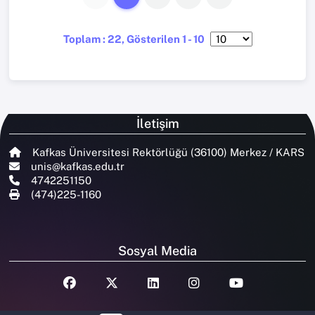
Toplam : 22, Gösterilen 1 - 10
İletişim
Kafkas Üniversitesi Rektörlüğü (36100) Merkez / KARS
unis@kafkas.edu.tr
4742251150
(474)225-1160
Sosyal Media