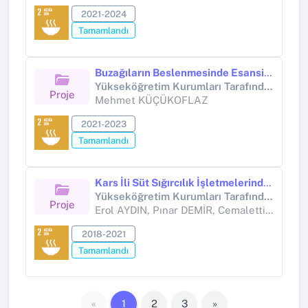
2021-2024
Tamamlandı
Buzağıların Beslenmesinde Esansiyel Yağ Kullanımının Performans, Hastalık, Yaşama Gücü ve Üretim Maliyeti Üzerine Etkileri
Yükseköğretim Kurumları Tarafından Destekli Bilimsel Araştırma Projesi (Yükseköğretim Kurumları tarafından destekli bilimsel araştırma projesi)
Proje
Mehmet KÜÇÜKOFLAZ
2021-2023
Tamamlandı
Kars İli Süt Sığırcılık İşletmelerinde Meydana Gelen Döl Verim Kayıplarının Teknik ve Ekonomik Yönden Değerlendirilmesi
Yükseköğretim Kurumları Tarafından Destekli Bilimsel Araştırma Projesi (Yükseköğretim Kurumları tarafından destekli bilimsel araştırma projesi)
Proje
Erol AYDIN, Pınar DEMİR, Cemalettin AYVAZOĞLU
2018-2021
Tamamlandı
«
1
2
3
»