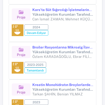
Kars'ta Süt Sığırcılığı İşletmelerinde İnfertiliteye Bağlı Finansal Kayıpların Belirlenmesi
Yükseköğretim Kurumları Tarafından Destekli Bilimsel Araştırma Projesi (Yükseköğretim Kurumları tarafından destekli bilimsel araştırma projesi)
Proje
Can İsmail ZAMAN, Mehmet KÜÇÜKOFLAZ, Erol AYDIN, Savaş SARIÖZKAN, Merve AYYILDIZ
2024
Devam Ediyor
Broiler Rasyonlarına Mikroalg İlavesinin Performans, Karkas Özellikleri, Bazı İç Organ Ağırlıkları, Et Kalitesi, Göğüs Eti Antioksidan Durumu ve Et Yağ Asidi Profili Üzerine Etkileri
Yükseköğretim Kurumları Tarafından Destekli Bilimsel Araştırma Projesi (Yükseköğretim Kurumları tarafından destekli bilimsel araştırma projesi)
Proje
Özlem KARADAĞOĞLU, Ebrar FİLİZOĞLU
2023-2025
Tamamlandı
Kreatin Monohidratın Broylerlerde Performans, Bazı Kan Parametreleri, Et Kalitesi, Histolojik Parametreler, Kas Lifi Boyu ve Tibia Özellikleri Üzerine Etkileri
Yükseköğretim Kurumları Tarafından Destekli Bilimsel Araştırma Projesi
Proje
Tarkan ŞAHİN, Benian YILMAZ
2023