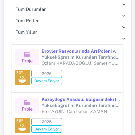
Tüm Durumlar
Tüm Roller
Tüm Yıllar
Broyler Rasyonlarında Arı Poleni ve/veya Arı Ekmeği (Perga) Kullanımının Performans, Karkas Randımanı, Et Kalitesi, Antioksidan ve İmmün Yanıt Üzerine Etkileri
Yükseköğretim Kurumları Tarafından Destekli Bilimsel Araştırma Projesi
Proje
Özlem KARADAĞOĞLU, Samet YÜCEL
2026
Devam Ediyor
Kuzeydoğu Anadolu Bölgesindeki (TRA) Süt Sığırcılığı İşletmelerinin Sosyo-Ekonomik Analizi
Yükseköğretim Kurumları Tarafından Destekli Bilimsel Araştırma Projesi (Yükseköğretim Kurumları tarafından destekli bilimsel araştırma projesi)
Proje
Erol AYDIN, Can İsmail ZAMAN
2025
Devam Ediyor