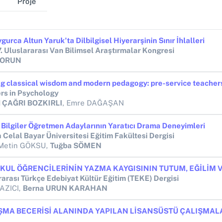
Proje
gurca Altun Yaruk’ta Dilbilgisel Hiyerarşinin Sınır İhlalleri
. Uluslararası Van Bilimsel Araştırmalar Kongresi
 TORUN
ers in Psychology
d ÇAĞRI BOZKIRLI
, Emre DAĞAŞAN
 Bilgiler Öğretmen Adaylarının Yaratıcı Drama Deneyimleri
 Celal Bayar Üniversitesi Eğitim Fakültesi Dergisi
 Metin GÖKSU,
Tuğba SÖMEN
rarası Türkçe Edebiyat Kültür Eğitim (TEKE) Dergisi
YAZICI,
Berna URUN KARAHAN