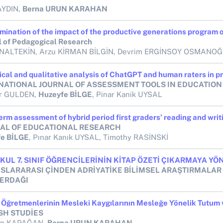
AYDIN,
Berna URUN KARAHAN
l of Pedagogical Research
NATIONAL JOURNAL OF ASSESSMENT TOOLS IN EDUCATION
ir GULDEN,
Huzeyfe BİLGE
, Pinar Kanik UYSAL
AL OF EDUCATIONAL RESEARCH
e BİLGE
, Pınar Kanık UYSAL, Timothy RASİNSKİ
 ERDAĞI
SH STUDİES
tin KAPAĞAN,
Berna URUN KARAHAN