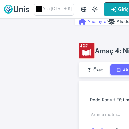
Unis
Ara [CTRL + K]
Giriş
Anasayfa
Akade
Amaç 4: Ni
Özet
Ak
Dede Korkut Eğitim