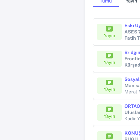
Tümü
Yayın
Eski Uy
ASES 7
Yayın
Fatih
Fronti
Yayın
Kürşa
Sosyal
Manisa
Yayın
Meral
Ulusla
Yayın
Kadir 
BUGU