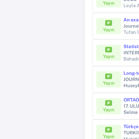
Yayın
Leyla 
Journa
Yayın
INTER
Yayın
Bahad
JOURN
Yayın
Huzeyf
Yayın
Selma
TURKİ
Yayın
Muhit