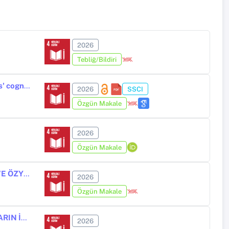
2026
Tebliğ/Bildiri
Bridging classical wisdom and modern pedagogy: pre-service teachers' cognitive engagement with Kutadgu Bilig
2026
SSCI
Özgün Makale
2026
Özgün Makale
ORTAOKUL ÖĞRENCİLERİNİN YAZMA KAYGISININ TUTUM, EĞİLİM VE ÖZYETERLİK ALGILARIYLA İLİŞKİSİ
2026
Özgün Makale
KONUŞMA BECERİSİ ALANINDA YAPILAN LİSANSÜSTÜ ÇALIŞMALARIN İNCELENMESİ: BİR META SENTEZ ÇALIŞMASI
2026