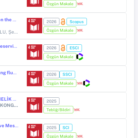
Özgün Makale
An examination of the impact of the productive generations program on the entrepreneurial skills of students with learning disabilities
2026
Scopus
Özgün Makale
Tufan İNALTEKİN, Arzu KİRMAN BİLGİN, Devrim ERGİNSOY OSMANOĞLU, Şenay ÖZEN ALTINKAYNAK,
Selma ERDAĞI
Statistical and qualitative analysis of ChatGPT and human raters in preservice teachers' writing assessment
2026
ESCI
Özgün Makale
Long-term assessment of hybrid period first graders’ reading and writing fluency
2026
SSCI
Özgün Makale
ORTAOKUL 7. SINIF ÖĞRENCİLERİNİN KİTAP ÖZETİ ÇIKARMAYA YÖNELİK GÖRÜŞLERİ
2025
17. ULUSLARARASI ÇİNDEN ADRİYATİKE BİLİMSEL ARAŞTIRMALAR KONGRESİ
Tebliğ/Bildiri
Türkçe Öğretmenlerinin Mesleki Kaygılarının Mesleğe Yönelik Tutum ve Mesleki Adanmışlık ile İlişkisinin İncelenmesi
2025
SCI
Özgün Makale