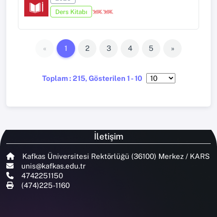
Ders Kitabı
«
1
2
3
4
5
»
Toplam : 215, Gösterilen 1 - 10
İletişim
Kafkas Üniversitesi Rektörlüğü (36100) Merkez / KARS
unis@kafkas.edu.tr
4742251150
(474)225-1160