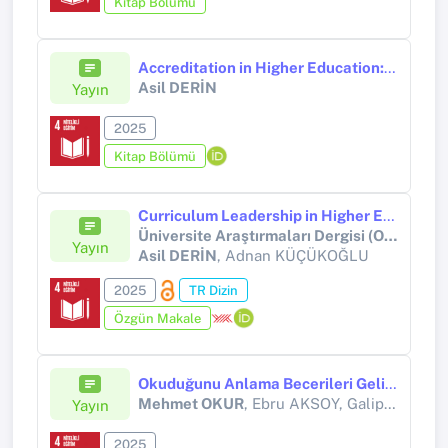
Kitap Bölümü
Accreditation in Higher Education: Does It Restrict Academic Freedom
Asil DERİN
Yayın
2025
Kitap Bölümü
Curriculum Leadership in Higher Education: A Scale Development Research
Üniversite Araştırmaları Dergisi (Online)
Yayın
Asil DERİN
, Adnan KÜÇÜKOĞLU
2025
TR Dizin
Özgün Makale
Okuduğunu Anlama Becerileri Geliştirme / Etkileşimli Okuma Metinleri 1. Kitap
Mehmet OKUR
, Ebru AKSOY, Galip AKSOY
Yayın
2025