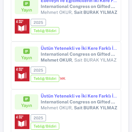
Ebeveyn ve Eğitimcilerin İki Kere Farklı Olma Kavramına Yönelik Metaforik Algıları
International Congress on Gifted and Talented Education / IGATE-2025
Yayın
Mehmet OKUR,
Sait BURAK YILMAZ
2025
Tebliğ/Bildiri
Üstün Yetenekli ve İki Kere Farklı İkiz Öğrencilerin Zeka-Okuma İlişkisinin Vaka Analizi ile Karşılaştırılması
International Congress on Gifted and Talented Education
Yayın
Mehmet OKUR
, Sait BURAK YILMAZ
2025
Tebliğ/Bildiri
Üstün Yetenekli ve İki Kere Farklı İkiz Öğrencilerin Zekâ–Okuma İlişkisinin Vaka Analizi İle Karşılaştırılması
International Congress on Gifted and Talented Education / IGATE-2025
Yayın
Mehmet OKUR,
Sait BURAK YILMAZ
2025
Tebliğ/Bildiri