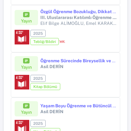
Özgül Öğrenme Bozukluğu, Dikkat Eksikliği/Hiperaktivite Bozukluğu ve Tipik Gelişim Gösteren Çocuklarda WISC-IV Bilişsel İndekslerindeki Farklılıklar: Kesitsel Bir Değerlendirme
III. Uluslararası Katılımlı Öğrenme Güçlüğü Kongresi
Yayın
Elif Bilge ALİMOĞLU, Emel KARAKAYA,
Me
2025
Tebliğ/Bildiri
Öğrenme Sürecinde Bireysellik ve Öğrenme Stili Kavramı
Asil DERİN
Yayın
2025
Kitap Bölümü
Yaşam Boyu Öğrenme ve Bütüncül Gelişim
Asil DERİN
Yayın
2025