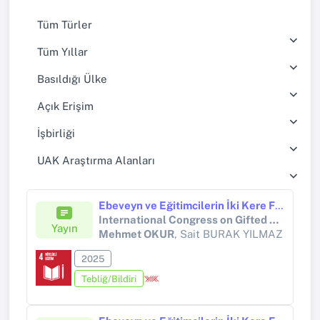
Tüm Türler
Tüm Yıllar
Basıldığı Ülke
Açık Erişim
İşbirliği
UAK Araştırma Alanları
Ebeveyn ve Eğitimcilerin İki Kere Farklı Olma Kavramına Yönelik Metaforik Algıları
International Congress on Gifted and Talented Education
Yayın
Mehmet OKUR
, Sait BURAK YILMAZ
2025
Tebliğ/Bildiri