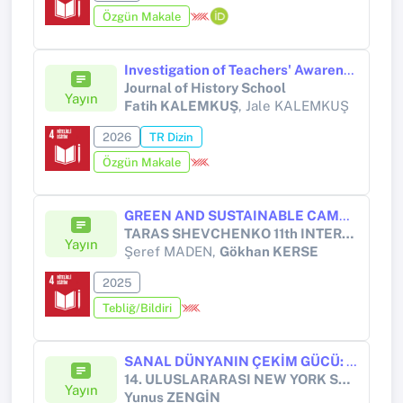
Özgün Makale
Investigation of Teachers' Awareness of Artificial Intelligence
Journal of History School
Yayın
Fatih KALEMKUŞ
, Jale KALEMKUŞ
2026
TR Dizin
Özgün Makale
GREEN AND SUSTAINABLE CAMPUS: A QUALITATIVE RESEARCH ON THE EXPECTATIONS AND PERCEPTIONS OF HEALTH GROUP STUDENTS / YEŞİL VE SÜRDÜRÜLEBİLİR KAMPÜS: SAĞLIK GRUBU ÖĞRENCİLERİNİN BEKLENTİ VE ALGILARI ÜZERİNE NİTEL BİR ARAŞTIRMA
TARAS SHEVCHENKO 11th INTERNATIONAL CONGRESS ON SCIENTIFIC RESEARCH
Yayın
Şeref MADEN,
Gökhan KERSE
2025
Tebliğ/Bildiri
SANAL DÜNYANIN ÇEKİM GÜCÜ: ÖĞRENCİLERDE KAYTARMA EĞİLİMİNİN AKADEMİK ERTELEMEYE ETKİSİ
14. ULUSLARARASI NEW YORK SOSYAL, BEŞERİ, İDARİ VE EĞİTİM BİLİMLERİNDE AKADEMİK ÇALIŞMALAR KONGRESİ
Yayın
Yunus ZENGİN