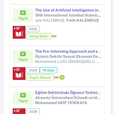
The Use of Artifıcial Intelligence in Primary School: Bibliometric Analysis
19th International İstanbul Scientific Research Congress
Yayın
Jale KALEMKUŞ,
Fatih KALEMKUŞ
2026
Tebliğ/Bildiri
The Pre-Informing Approach and a Synthesis of Existing Prompting Techniques for Improving Output Quality in Black-Box Large Language Models
Üçüncü Sektör Sosyal Ekonomi Dergisi
Yayın
Muhammed Lütfü ODABAŞOĞLU,
Muhamme
2026
TR Dizin
Özgün Makale
Eğitim Sektöründe Öğrenci Terkinin Tahmini: Makine Öğrenmesi Tabanlı Karşılaştırmalı Bir Analiz
Aksaray Üniversitesi İktisadi ve İdari Bilimler Fakültesi Dergisi
Yayın
Muhammed AKİF YENİKAYA
2026