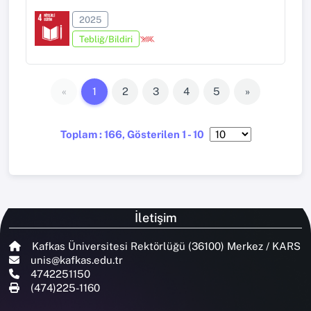
2025
Tebliğ/Bildiri
«
1
2
3
4
5
»
Toplam : 166, Gösterilen 1 - 10
İletişim
Kafkas Üniversitesi Rektörlüğü (36100) Merkez / KARS
unis@kafkas.edu.tr
4742251150
(474)225-1160