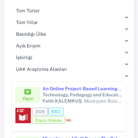
Tüm Türler
Tüm Yıllar
Basıldığı Ülke
Açık Erişim
İşbirliği
UAK Araştırma Alanları
An Online Project-Based Learning Application to Develop Secondary School Students' 21st-Century Skills
Technology, Pedagogy and Education
Yayın
Fatih KALEMKUŞ
, Müzeyyen Bulut ÖZEK
2026
SSCI
Özgün Makale