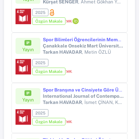
Kürşat SENGER
, Ahmet Gökhan YAZICI
2025
Özgün Makale
Spor Bilimleri Öğrencilerinin Memnuniyet ve Hizmet kalitesi Algıları ile Yatay Geçiş Süreçlerine Yönelik Tutumları
Çanakkale Onsekiz Mart Üniversitesi Spor Bilimleri Dergisi
Yayın
Tarkan HAVADAR
, Metin ÖZLÜ
2025
Özgün Makale
Spor Branşına ve Cinsiyete Göre Üniversite Öğrencilerinin Sosyal Yalnızlık ve Spora Katılım Motivasyonu Düzeyleri Arasındaki İlişkinin İncelenmesi
International Journal of Contemporary Educational Studies (IntJCES)
Yayın
Tarkan HAVADAR
, İsmet ÇİNAN, Kadir CEVHEROĞLU
2025
Özgün Makale