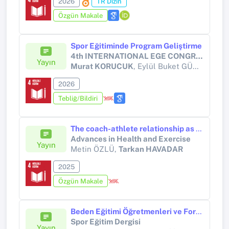
2026
TR Dizin
Özgün Makale
Spor Eğitiminde Program Geliştirme
4th INTERNATIONAL EGE CONGRESS ON SCIENTIFIC RESEARCH
Yayın
Murat KORUCUK
, Eylül Buket GÜNDOĞDU
2026
Tebliğ/Bildiri
The coach-athlete relationship as a mediator between leadership styles and referee interactions in team sports
Advances in Health and Exercise
Yayın
Metin ÖZLÜ,
Tarkan HAVADAR
2025
Özgün Makale
Beden Eğitimi Öğretmenleri ve Formasyon Eğitimi Alan Öğretmen Adaylarının Fiziksel Aktivite ve Algılanan Fiziksel Okur Yazarlık Düzeylerine Etkisi
Spor Eğitim Dergisi
Yayın