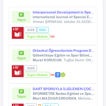
Interpersonal Development in Special Education: A Photovoice Study on Sportive and Empathy-Based Interventions
International Journal of Special Education
Yayın
Ahmet ŞİRİNKAN, Vahdet ALAEDDİNOĞLU, Mete ŞİRİNKAN,
2026
ESCI
Özgün Makale
Ortaokul Öğrencilerinin Program Dışı Spor Faaliyetlerine Katılımı Bağlamında Ebeveyn Tutumlarının İncelenmesi
Göbeklitepe Eğitim ve Spor Bilimleri Dergisi
Yayın
Murat KORUCUK
, Tuğba Demir ONUR
2026
Özgün Makale
DART SPORUYLA İLGİLENEN ÇOCUKLARIN SPORDA HAYAL ETME VE PROBLEM ÇÖZME BECERİLERİNİN İNCELENMESİ
SPORMETRE Beden Eğitimi ve Spor Bilimleri Dergisi
Yayın
Mert MAZHAR ERDURAN
, Mehmet YÖNAL