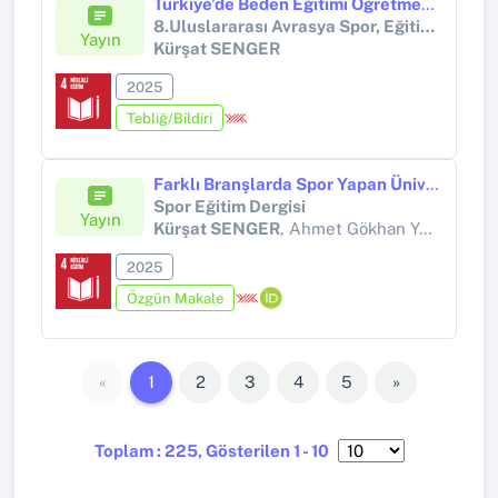
Türkiye’de Beden Eğitimi Öğretmeni Yetiştirme Politikaları: Tarihsel ve Güncel Bir Değerlendirme
8.Uluslararası Avrasya Spor, Eğitim ve Toplum Kongresi
Yayın
Kürşat SENGER
2025
Tebliğ/Bildiri
Farklı Branşlarda Spor Yapan Üniversite Düzeyindeki Öğrencilerin Güdülenme Düzeylerinin İncelenmesi
Spor Eğitim Dergisi
Yayın
Kürşat SENGER
, Ahmet Gökhan YAZICI, İlim SARIKAYA, Bumin Kağan ÖZDEMİR
2025
Özgün Makale
«
1
2
3
4
5
»
Toplam : 225, Gösterilen 1 - 10