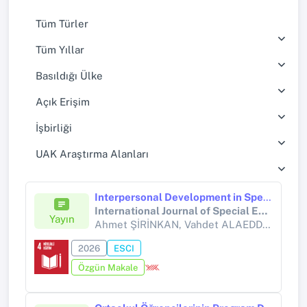
Tüm Türler
Tüm Yıllar
Basıldığı Ülke
Açık Erişim
İşbirliği
UAK Araştırma Alanları
Interpersonal Development in Special Education: A Photovoice Study on Sportive and Empathy-Based Interventions
International Journal of Special Education
Yayın
Ahmet ŞİRİNKAN, Vahdet ALAEDDİNOĞLU, Mete ŞİRİNKAN,
2026
ESCI
Özgün Makale