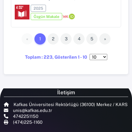
2025
Özgün Makale
«
1
2
3
4
5
»
Toplam : 223, Gösterilen 1 - 10
İletişim
Kafkas Üniversitesi Rektörlüğü (36100) Merkez / KARS
unis@kafkas.edu.tr
4742251150
(474)225-1160