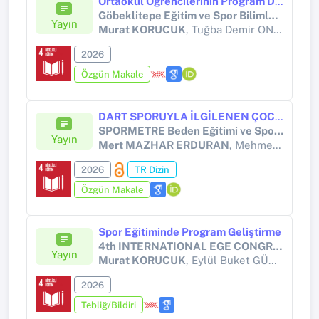
Ortaokul Öğrencilerinin Program Dışı Spor Faaliyetlerine Katılımı Bağlamında Ebeveyn Tutumlarının İncelenmesi
Göbeklitepe Eğitim ve Spor Bilimleri Dergisi
Yayın
Murat KORUCUK
, Tuğba Demir ONUR
2026
Özgün Makale
DART SPORUYLA İLGİLENEN ÇOCUKLARIN SPORDA HAYAL ETME VE PROBLEM ÇÖZME BECERİLERİNİN İNCELENMESİ
SPORMETRE Beden Eğitimi ve Spor Bilimleri Dergisi
Yayın
Mert MAZHAR ERDURAN
, Mehmet YÖNAL
2026
TR Dizin
Özgün Makale
Spor Eğitiminde Program Geliştirme
4th INTERNATIONAL EGE CONGRESS ON SCIENTIFIC RESEARCH
Yayın
Murat KORUCUK
, Eylül Buket GÜNDOĞDU
2026
Tebliğ/Bildiri