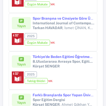
Özgün Makale
Spor Branşına ve Cinsiyete Göre Üniversite Öğrencilerinin Sosyal Yalnızlık ve Spora Katılım Motivasyonu Düzeyleri Arasındaki İlişkinin İncelenmesi
International Journal of Contemporary Educational Studies (IntJCES)
Yayın
Tarkan HAVADAR
, İsmet ÇİNAN, Kadir CEVHEROĞLU
2025
Özgün Makale
Türkiye’de Beden Eğitimi Öğretmeni Yetiştirme Politikaları: Tarihsel ve Güncel Bir Değerlendirme
8.Uluslararası Avrasya Spor, Eğitim ve Toplum Kongresi
Yayın
Kürşat SENGER
2025
Tebliğ/Bildiri
Farklı Branşlarda Spor Yapan Üniversite Düzeyindeki Öğrencilerin Güdülenme Düzeylerinin İncelenmesi
Spor Eğitim Dergisi
Yayın
Kürşat SENGER
, Ahmet Gökhan YAZICI, İlim SARIKAYA, Bumin Kağan ÖZDEMİR