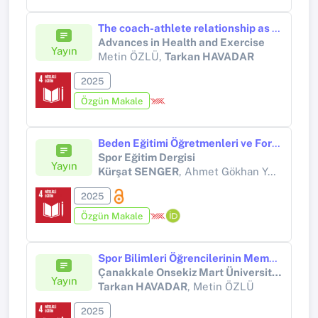
The coach-athlete relationship as a mediator between leadership styles and referee interactions in team sports
Advances in Health and Exercise
Yayın
Metin ÖZLÜ,
Tarkan HAVADAR
2025
Özgün Makale
Beden Eğitimi Öğretmenleri ve Formasyon Eğitimi Alan Öğretmen Adaylarının Fiziksel Aktivite ve Algılanan Fiziksel Okur Yazarlık Düzeylerine Etkisi
Spor Eğitim Dergisi
Yayın
Kürşat SENGER
, Ahmet Gökhan YAZICI
2025
Özgün Makale
Spor Bilimleri Öğrencilerinin Memnuniyet ve Hizmet kalitesi Algıları ile Yatay Geçiş Süreçlerine Yönelik Tutumları
Çanakkale Onsekiz Mart Üniversitesi Spor Bilimleri Dergisi
Yayın
Tarkan HAVADAR
, Metin ÖZLÜ
2025