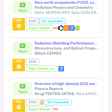
Rare earth sesquioxide (Y2O3, La2O3, Lu2O3) nanoparticles embedded polymer nanocomposites for gamma radiation shielding
Radiation Physics and Chemistry
Yayın
Samir MURSALİYEV, İlyas ÇAĞLAR, Gülçin CENGİZ, Hüseyin ERTAP,
2026
SCI Expanded
Özgün Makale
Radiation Shielding Performance of Lightweight Polymer Composites Reinforced with Rare-Earth Oxotellurates (Y, Gd): Structure, Microstructure, and Optical Property Relationships
Microstructure, and Optical Property Relationships
Yayın
Gülçin CENGİZ
2026
Diğer (Teknik, not, yorum, vaka takdimi, editöre mektup, özet, kitap krıtiği, araştırma notu, bilirkişi raporu ve benzeri)
Overview of high-density QCD studies with the CMS experiment at the LHC
Physics Reports
Yayın
Sevgi TEKTEN AKTAŞ
, Bora AKGÜN, Erhan GÜLMEZ, Mithat KAYA, Özlem SEVİNÇ
2025
SCI Expanded
Özgün Makale