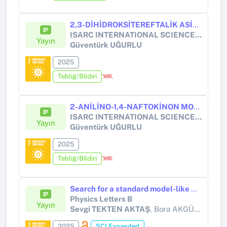
2,3-DİHİDROKSİTEREFTALİK ASİT MOLEKÜLÜNÜN KONFORMASYON ANALİZİ VE TİTREŞİM FREKANSLARININ TEORİK OLARAK ARAŞTIRILMASI
ISARC INTERNATIONAL SCIENCE AND ART RESEARCH CENTER 210
Yayın
Güventürk UĞURLU
2025
Tebliğ/Bildiri
2-ANİLİNO-1,4-NAFTOKİNON MOLEKÜLÜNÜN TİTREŞİM SPEKTRUMUNUN YOĞUNLUK FONKSİYONU TEORİSİ (YFT) İLE ARAŞTIRILMASI
ISARC INTERNATIONAL SCIENCE AND ART RESEARCH CENTER
Yayın
Güventürk UĞURLU
2025
Tebliğ/Bildiri
Search for a standard model-like Higgs boson in the mass range between 70 and 110 GeV in the diphoton final state in proton-proton collisions at s=13TeV
Physics Letters B
Yayın
Sevgi TEKTEN AKTAŞ
, Bora AKGÜN, Erhan GÜLMEZ, Mithat KAYA, Özlem SEVİNÇ
2025
SCI Expanded