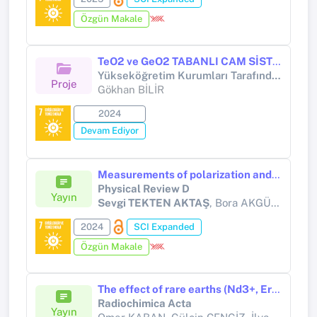
Özgün Makale
TeO2 ve GeO2 TABANLI CAM SİSTEMLERİNİN DOĞRUSAL OLMAYAN OPTİK ÖZELLİKLERİNİN PLASMONİK YAPILARLA GÜÇLENDİRİLMESİ
Yükseköğretim Kurumları Tarafından Destekli Bilimsel Araştırma Projesi
Proje
Gökhan BİLİR
2024
Devam Ediyor
Measurements of polarization and spin correlation and observation of entanglement in top quark pairs using lepton+jets events from proton-proton collisions at s=13 TeV
Physical Review D
Yayın
Sevgi TEKTEN AKTAŞ
, Bora AKGÜN, Erhan GÜLMEZ, Mithat KAYA, Özlem SEVİNÇ
2024
SCI Expanded
Özgün Makale
The effect of rare earths (Nd3+, Er3+, Yb3+) additives on the radiation shielding properties of the tungsten oxide modified tellurite glasses
Radiochimica Acta
Yayın