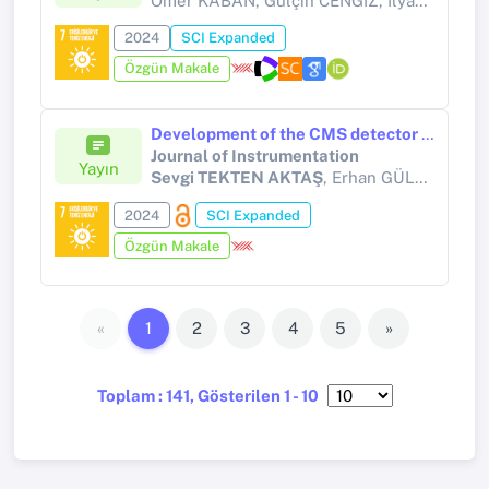
Omer KABAN, Gülçin CENGİZ, İlyas ÇAĞLAR,
2024
SCI Expanded
Özgün Makale
Development of the CMS detector for the CERN LHC Run 3
Journal of Instrumentation
Yayın
Sevgi TEKTEN AKTAŞ
, Erhan GÜLMEZ, Mithat KAYA, Özlem Sevinç KAYA
2024
SCI Expanded
Özgün Makale
«
1
2
3
4
5
»
Toplam : 141, Gösterilen 1 - 10