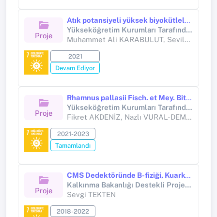
Atık potansiyeli yüksek biyokütlelerden biyokömür eldesi ve üst ısıtma eşitliklerinin oluşturulması
Yükseköğretim Kurumları Tarafından Destekli Bilimsel Araştırma Projesi
Proje
Muhammet Ali KARABULUT, Sevilay DEMİRCİ, Fikret AKDENİZ, Vedat ADIGÜZEL, Erman ÖZTÜRK
2021
Devam Ediyor
Rhamnus pallasii Fisch. et Mey. Bitkisinin Basınçlı Sıcak Çözücü Ekstraksiyonunun Optimizasyonu, Biyoaktif Bileşik Profilinin ve Bazı Biyokütle Özelliklerinin İncelenmesi
Yükseköğretim Kurumları Tarafından Destekli Bilimsel Araştırma Projesi (Yükseköğretim Kurumları tarafından destekli bilimsel araştırma projesi)
Proje
Fikret AKDENİZ, Nazlı VURAL-DEMİREL
2021-2023
Tamamlandı
CMS Dedektöründe B-fiziği, Kuark-Gluon Jet Ayrımı ve Faz 2 Güncelleme Çalışmaları
Kalkınma Bakanlığı Destekli Proje (Kalkınma Bakanlığı)
Proje
Sevgi TEKTEN
2018-2022