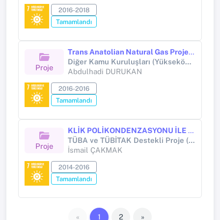
2016-2018
Tamamlandı
Trans Anatolian Natural Gas Project-2016
Diğer Kamu Kuruluşları (Yükseköğretim Kurumları Hariç) (Diğer kamu kuruluşları (Yükseköğretim Kurumları hariç))
Proje
Abdulhadi DURUKAN
2016-2016
Tamamlandı
KLİK POLİKONDENZASYONU İLE DONÖR AKSEPTÖR GRUPLARI İHTİVA EDEN POLİMERLERİN SENTEZİ VE BU POLİMERLERİN GÜNEŞ HÜCRESİNDE KULLANILMASI
TÜBA ve TÜBİTAK Destekli Proje (TÜBİTAK PROJESİ)
Proje
İsmail ÇAKMAK
2014-2016
Tamamlandı
«
1
2
»