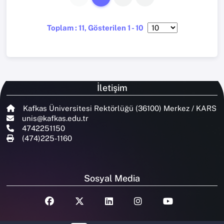
Toplam : 11, Gösterilen 1 - 10
İletişim
Kafkas Üniversitesi Rektörlüğü (36100) Merkez / KARS
unis@kafkas.edu.tr
4742251150
(474)225-1160
Sosyal Media