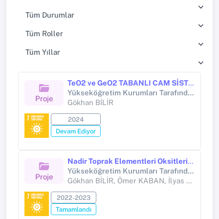
Tüm Durumlar
Tüm Roller
Tüm Yıllar
TeO2 ve GeO2 TABANLI CAM SİSTEMLERİNİN DOĞRUSAL OLMAYAN OPTİK ÖZELLİKLERİNİN PLASMONİK YAPILARLA GÜÇLENDİRİLMESİ
Yükseköğretim Kurumları Tarafından Destekli Bilimsel Araştırma Projesi
Proje
Gökhan BİLİR
2024
Devam Ediyor
Nadir Toprak Elementleri Oksitlerinin (Re2O3) Tellürit Tabanlı Cam Sistemlerinin Radyasyon Zırhlama Özellikleri Üzerine Etkileri
Yükseköğretim Kurumları Tarafından Destekli Bilimsel Araştırma Projesi
Proje
Gökhan BİLİR, Ömer KABAN, İlyas ÇAĞLAR
2022-2023
Tamamlandı