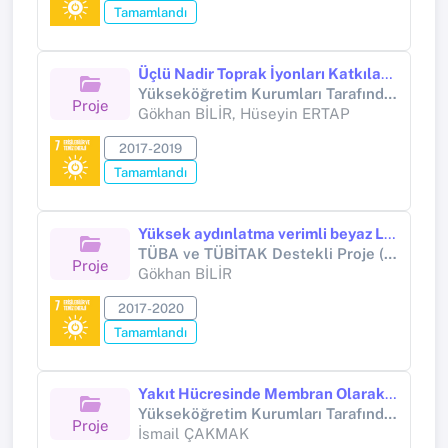
Tamamlandı
Üçlü Nadir Toprak İyonları Katkılandırılmış Tellürit Tabanlı Optik Camlarının Sentezi ve Üst Enerji Dönüşümü Yoluyla Beyaz Işık Üretimi
Yükseköğretim Kurumları Tarafından Destekli Bilimsel Araştırma Projesi (Yükseköğretim Kurumları tarafından destekli bilimsel araştırma projesi)
Proje
Gökhan BİLİR, Hüseyin ERTAP
2017-2019
Tamamlandı
Yüksek aydınlatma verimli beyaz LED eldesi amacıyla kuantum nokta ve nadir toprak elementi ikili katkısının tellürit nanokompozit camların ışıma ve renk özelliklerine etkisinin incelenmesi
TÜBA ve TÜBİTAK Destekli Proje (Tübitak 3501)
Proje
Gökhan BİLİR
2017-2020
Tamamlandı
Yakıt Hücresinde Membran Olarak Kullanılabilme Potansiyeline Sahip Polimerlerin Sentezi
Yükseköğretim Kurumları Tarafından Destekli Bilimsel Araştırma Projesi (Yükseköğretim Kurumları tarafından destekli bilimsel araştırma projesi)
Proje
İsmail ÇAKMAK