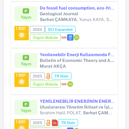
Do fossil fuel consumption, eco-friendly technology and financial development have an impact on environmental quality under the LCC hypothesis? Evidence from E-7 countries
Geological Journal
Yayın
Serhat ÇAMKAYA
, Yunus KAYA, Said Khalfa BRİKA, Abdulkadir BARUT, · Kishwar ALİ
2025
SCI Expanded
Özgün Makale
Yenilenebilir Enerji Kullanımında Finansal Gelişme ve Ekonomik Büyümenin Rolü: Türkiye İçin Ampirik Bir Analiz
Bulletin of Economic Theory and Analysis
Yayın
Murat AKÇA
2025
TR Dizin
Özgün Makale
YENİLENEBİLİR ENERJİNİN ENERJİ GÜVENLİĞİ RİSKİ ÜZERİNDEKİ ETKİSİ: TÜRKİYE'DEN KANITLAR
Uluslararası Yönetim İktisat ve İşletme Dergisi
Yayın
İbrahim Halil POLAT,
Serhat ÇAMKAYA
2025
TR Dizin