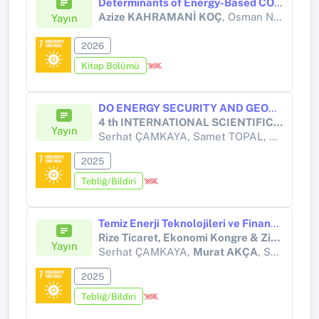
Determinants of Energy-Based CO₂ Emissions: A Panel Data Analysis for OECD Countries
Azize KAHRAMANİ KOÇ
, Osman Nuri AKARSU
Yayın
2026
Kitap Bölümü
DO ENERGY SECURITY AND GEOPOLITICAL RISKS TRIGGER ENVIRONMENTAL DEGRADATION? AN ASSESSMENT FOR G7 COUNTRIES UNDER THE EKC HYPOTHESIS
4 th INTERNATIONAL SCIENTIFIC RESEARCH CONFERENCE
Yayın
Serhat ÇAMKAYA, Samet TOPAL,
Murat A
2025
Tebliğ/Bildiri
Temiz Enerji Teknolojileri ve Finansal Gelişmenin G7 Ülkelerindeki Çevre Kalitesi Üzerindeki Etkisi: LCC Hipotezinden Yeni Kanıtlar
Rize Ticaret, Ekonomi Kongre & Zirvesi 2025
Yayın
Serhat ÇAMKAYA,
Murat AKÇA
, Samet TOPAL
2025
Tebliğ/Bildiri