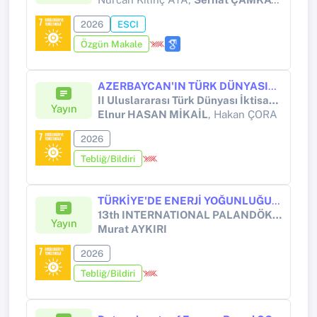
2026
ESCI
Özgün Makale
AZERBAYCAN'IN TÜRK DÜNYASINDA YÜKSELEN STRATEJİK ROLÜ: BÖLGESEL EKONOMİK ENTEGRASYON, ENERJİ DİPLOMASİSİ VE ORTAK GELECEK PERSPEKTİFİ
II Uluslararası Türk Dünyası İktisat Kongresi
Yayın
Elnur HASAN MİKAİL
, Hakan ÇORA
2026
Tebliğ/Bildiri
TÜRKİYE'DE ENERJİ YOĞUNLUĞU VE KAMU BÜYÜKLÜĞÜNÜN KARBON YOĞUNLUĞUNA ETKİSİ: FOURİER-ARDL MODELİNDEN KANITLAR
13th INTERNATIONAL PALANDÖKEN SCIENTIFIC RESEARCH CONGRESS
Yayın
Murat AYKIRI
2026
Tebliğ/Bildiri