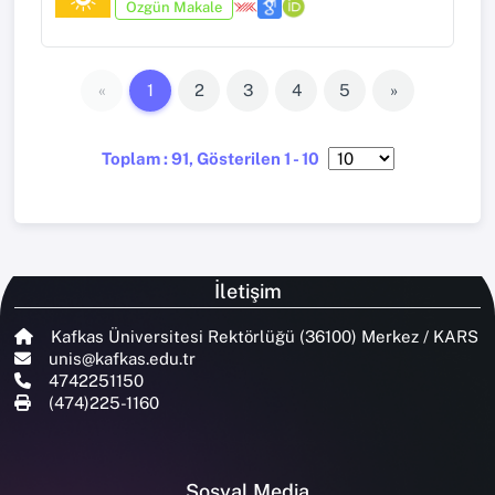
Özgün Makale
«
1
2
3
4
5
»
Toplam : 91, Gösterilen 1 - 10
İletişim
Kafkas Üniversitesi Rektörlüğü (36100) Merkez / KARS
unis@kafkas.edu.tr
4742251150
(474)225-1160
Sosyal Media