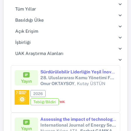
Tüm Yıllar
Basıldığı Ülke
Açık Erişim
İşbirliği
UAK Araştırma Alanları
Sürdürülebilir Liderliğin Yeşil İnovasyon ve Örgütsel Performans Üzerindeki Etkisi: Kars Belediyesi Çalışanlarına Yönelik Bir Araştırma
28. Uluslararası Kamu Yönetimi Forumu (KAYFOR28)
Yayın
Onur OKTAYSOY
, Kutay ÜSTÜN
2026
Tebliğ/Bildiri
Assessing the impact of technology on the EU clean energy transition: evidence from the Green Energy Mix Quality Index
International Journal of Energy Sector Management
Yayın
Nurcan Kılınç ATA,
Serhat ÇAMKAYA