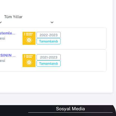
Tüm Yıllar
Nadir Toprak Elementleri Oksitlerinin (Re2O3) Tellürit Tabanlı Cam Sistemlerinin Radyasyon Zırhlama Özellikleri Üzerine Etkileri
2022-2023
esi
Tamamlandı
FOTOVOLTAİK SİSTEMLERİN İKİLİ KARIŞIM SPREY İLE SOĞUTULMASININ DENEYSEL VE SAYISAL OLARAK İNCELENMESİ
2021-2023
esi
Tamamlandı
Sosyal Media