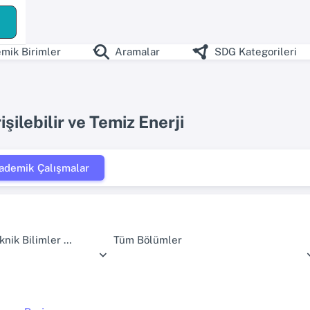
mik Birimler
Aramalar
SDG Kategorileri
şilebilir ve Temiz Enerji
ademik Çalışmalar
Kazım Karabekir Teknik Bilimler Meslek Yüksekokulu
Tüm Bölümler