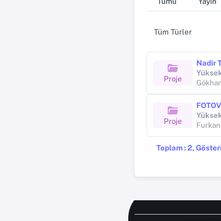
Tümü
Yayın
Tüm Türler
Yüksek
Proje
Gökhan
Yüksek
Proje
Furkan
Toplam : 2, Gösteri