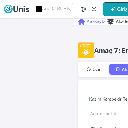
Unis
Ara [CTRL + K]
Giriş
Anasayfa
Akade
Amaç 7: Eri
Özet
Ak