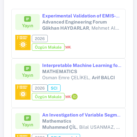
Experimental Validation of EMIS-Based Frequency Tracking for Milling Vibration Monitoring Compared with FFT Analysis
Advanced Engineering Forum
Yayın
Gökhan HAYDARLAR
, Mehmet Alper SOFUOĞLU, Mesut TEKKALMAZ
2026
Özgün Makale
Interpretable Machine Learning for Process Parameter Analysis in Arc-Driven Powder Bed Fusion of 316L Stainless Steel
MATHEMATICS
Yayın
Osman Emre ÇELİKEL,
Arif BALCI
2026
SCI
Özgün Makale
An Investigation of Variable Segmental Inertial Parameters in Manual Load Lifting: A Genetic Algorithm-Based Inverse Dynamics Approach
Mathematics
Yayın
Muhammed ÇİL
, Bilal USANMAZ, Ömer GÜNDOĞDU