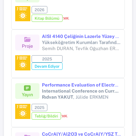
2026
Kitap Bölümü
AISI 4140 Çeliğinin Lazerle Yüzey Sertleştirme İşlemi Sonrası Mikroyapı, Sertlik ve Aşınma Özelliklerinin Farklı Lazer Parametrelerine Bağlı Olarak Araştırılması
Yükseköğretim Kurumları Tarafından Destekli Bilimsel Araştırma Projesi (Yükseköğretim Kurumları tarafından destekli bilimsel araştırma projesi)
Proje
Semih DURAN, Tevfik Oğuzhan ERGÜDER
2025
Devam Ediyor
Performance Evaluation of Electrospray-Based Advanced Cooling Technologies for High Heat Flux Electronic Systems
International Conference on Current Problems of Engineering and Applied Sciences (ICCPEAS 2025)
Yayın
Rıdvan YAKUT
, Jülide ERKMEN
2025
Tebliğ/Bildiri
CoCrAlY/Al2O3 ve CoCrAlY/YSZ Termal Bariyer Kaplamalı S235 Çeliklerin Yapısal, Tribolojik ve Yüksek Sıcaklık Mekanik Davranışlarının İncelenmesi