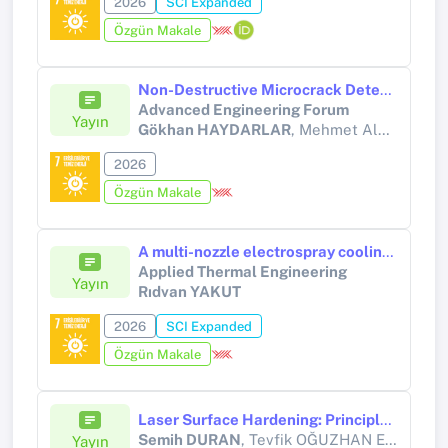
2026
SCI Expanded
Özgün Makale
Non-Destructive Microcrack Detection in Inconel 718 Using Electromechanical Impedance of Bonded PZT Sensors: A Numerical Sensitivity Study
Advanced Engineering Forum
Yayın
Gökhan HAYDARLAR
, Mehmet Alper SOFUOĞLU, Mesut TEKKALMAZ
2026
Özgün Makale
A multi-nozzle electrospray cooling device for high-power LEDs
Applied Thermal Engineering
Yayın
Rıdvan YAKUT
2026
SCI Expanded
Özgün Makale
Laser Surface Hardening: Principles, Developments, and Industrial Applications
Semih DURAN
, Tevfik OĞUZHAN ERGÜDER
Yayın