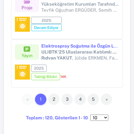
Yükseköğretim Kurumları Tarafından Destekli Bilimsel Araştırma Projesi (Yükseköğretim Kurumları tarafından destekli bilimsel araştırma projesi)
Proje
Tevfik Oğuzhan ERGÜDER, Semih DURAN, Caner BULUT, Casim YAZICI
2025
Devam Ediyor
Elektrospray Soğutma ile Özgün Latis Isı Alıcısının Optimizasyonu ve Performans Analizi
ULIBTK’25 Uluslararası Katılımlı 25. Isı Bilimi ve Tekniği Kongresi
Yayın
Rıdvan YAKUT
, Jülide ERKMEN, Fatih ALİBEYOĞLU
2025
Tebliğ/Bildiri
«
1
2
3
4
5
»
Toplam : 120, Gösterilen 1 - 10