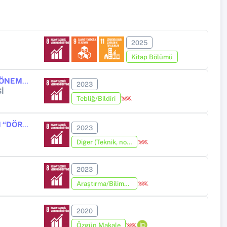
2025
Kitap Bölümü
GÜLTEN AKIN’IN TOPLUMCU GERÇEKÇİ DÖNEMİNDE KULLANDIĞI ÖNEMLİ BİR FİGÜR: AT
2023
İ
Tebliğ/Bildiri
“EMPERYALİST BİR YÜREĞİN VAR SENİN”: TURAN OFLAZOĞLU'NUN “DÖRTBAŞIMÂMUR ŞAHİN ÇAKIRPENÇE” ADLI ESERİNE SEMBOLİK BİR BAKIŞ
2023
Diğer (Teknik, not, yorum, vaka takdimi, editöre mektup, özet, kitap krıtiği, araştırma notu, bilirkişi raporu ve benzeri)
2023
Araştırma/Bilimsel Kitap (Tez Hariç)
2020
Özgün Makale