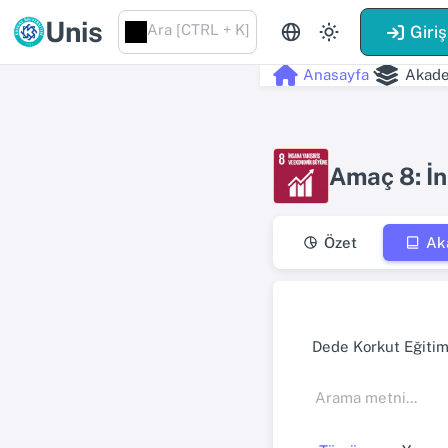
Unis
Ara [CTRL + K]
Giriş
Anasayfa
Akade
Amaç 8: İ
Özet
Ak
Dede Korkut Eğitim