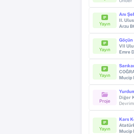
Önder
Anı Şe
II. Ul
Yayın
Arzu B
VII Ul
Yayın
Emre 
COĞRA
Yayın
Mucip
Yurdum
Proje
Devri
Kars K
Atatür
Yayın
Mucip