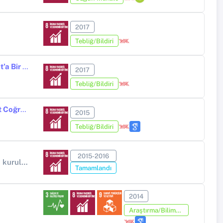
2017
Tebliğ/Bildiri
Göçün Sosyal Hayata Yansımaları:93 Harbi Dönemi’nde Oltu’dan Tokat’a Bir Göç Hikayesi
2017
Tebliğ/Bildiri
Sarıkamış Bayraktepe (Cıbıltepe) Kış Sporları ve Turizmi Merkezine Ait Coğrafi Bir Değerlendirme.
2015
Tebliğ/Bildiri
2015-2016
Diğer Kamu Kuruluşları (Yükseköğretim Kurumları Hariç) (Diğer kamu kuruluşları (Yükseköğretim Kurumları hariç))
Tamamlandı
2014
Araştırma/Bilimsel Kitap (Tez Hariç)