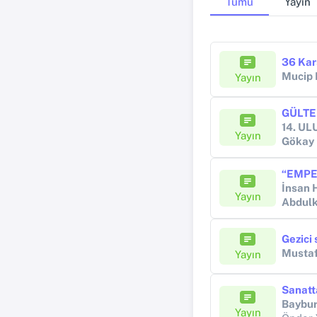
Tümü
Yayın
36 Kar
Mucip
Yayın
14. U
Yayın
Gökay
İnsan H
Yayın
Abdulk
Gezici 
Musta
Yayın
Sanatt
Bayburt
Yayın