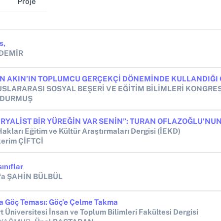
Proje
s,
 DEMİR
LUSLARARASI SOSYAL BEŞERİ VE EĞİTİM BİLİMLERİ KONGRES
 DURMUŞ
akları Eğitim ve Kültür Araştırmaları Dergisi (İEKD)
erim ÇİFTCİ
sınıflar
fa ŞAHİN BÜLBÜL
a Göç Teması: Göç’e Çelme Takma
 Üniversitesi İnsan ve Toplum Bilimleri Fakültesi Dergisi