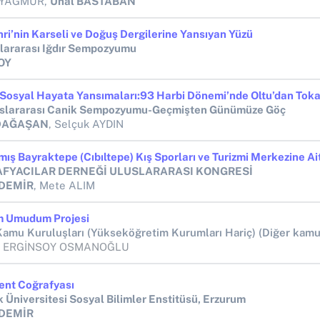
 YAĞMUR,
Ünal BASTABAN
hri’nin Karseli ve Doğuş Dergilerine Yansıyan Yüzü
uslararası Iğdır Sempozyumu
OY
uslararası Canik Sempozyumu-Geçmişten Günümüze Göç
DAĞAŞAN
, Selçuk AYDIN
FYACILAR DERNEĞİ ULUSLARARASI KONGRESİ
 DEMİR
, Mete ALIM
 Umudum Projesi
m ERGİNSOY OSMANOĞLU
ent Coğrafyası
k Üniversitesi Sosyal Bilimler Enstitüsü, Erzurum
 DEMİR