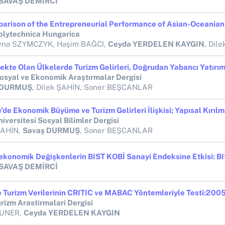
 SAVAŞ DEMİRCİ
olytechnica Hungarica
yna SZYMCZYK, Haşim BAĞCI,
Ceyda YERDELEN KAYGIN
, Dilek 
syal ve Ekonomik Araştırmalar Dergisi
 DURMUŞ
, Dilek ŞAHİN, Soner BEŞCANLAR
niversitesi Sosyal Bilimler Dergisi
ŞAHİN,
Savaş DURMUŞ
, Soner BEŞCANLAR
 SAVAŞ DEMİRCİ
e Turizm Verilerinin CRITIC ve MABAC Yöntemleriyle Testi:200
rizm Arastirmalari Dergisi
CUNER,
Ceyda YERDELEN KAYGIN