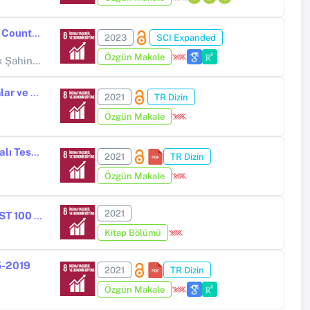
A Comparison of the Entrepreneurial Performance of Asian-Oceanian Countries via the Multi-Criteria Decision-Making Techniques of Critic, Aras, Waspas, Mairca and Borda Count Methods
2023
SCI Expanded
Özgün Makale
Şahin ÇEVİK
Gelişmekte Olan Ülkelerde Turizm Gelirleri, Doğrudan Yabancı Yatırımlar ve Ticari Açıklığın Ekonomik Büyüme Üzerine Etkisi
2021
TR Dizin
Özgün Makale
Türkiye’de Ekonomik Büyüme ve Turizm Gelirleri İlişkisi; Yapısal Kırılmalı Test Analizi
2021
TR Dizin
Özgün Makale
2021
Makroekonomik Değişkenlerin BIST KOBİ Sanayi Endeksine Etkisi: BIST 100 Endeksi ile Karşılaştırmalı Eşbütünleşme Analizi
Kitap Bölümü
5-2019
2021
TR Dizin
Özgün Makale