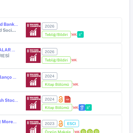
Analysis of the Growth Performance of Banks Traded in the BIST Liquid Bank Index: An Entropy and MAIRCA Approach
2026
European Conferences 9th International Conference on Humanity and Social Sciences
Tebliğ/Bildiri
MALİYET YAPIŞKANLIĞININ BİST 50 ENDEKSİNDE YER ALAN FİRMALAR ÜZERİNDE İNCELENMESİ
2026
RESİ
Tebliğ/Bildiri
2024
Yeniden Enflasyon Muhasebesi ve Enflasyon Düzeltme İşlemlerinin Bilanço Üzerindeki Etkisine Yönelik Bir Uygulama
Kitap Bölümü
2024
Determining The Liquidity Level of Businesses Registered on The Polish Stock Exchange
Kitap Bölümü
The Impact of Derivatives Use on Firm Value: Do Smaller Firms Benefit More? (Evidence from Borsa Istanbul)
2023
ESCI
Özgün Makale