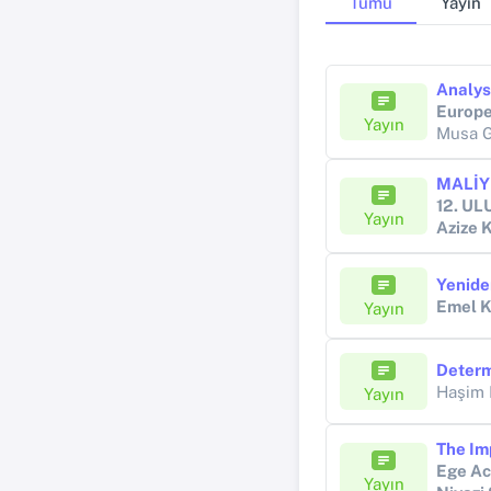
Tümü
Yayın
Yayın
Musa 
12. U
Yayın
Azize
Emel 
Yayın
Haşim
Yayın
Ege Ac
Yayın