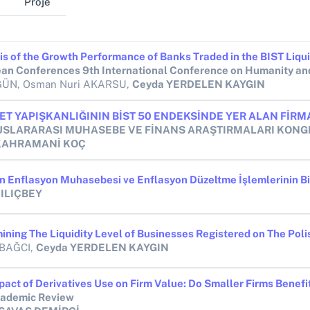
Proje
GÜN, Osman Nuri AKARSU,
Ceyda YERDELEN KAYGIN
LUSLARARASI MUHASEBE VE FİNANS ARAŞTIRMALARI KONG
 KAHRAMANİ KOÇ
KILIÇBEY
 BAĞCI,
Ceyda YERDELEN KAYGIN
ademic Review