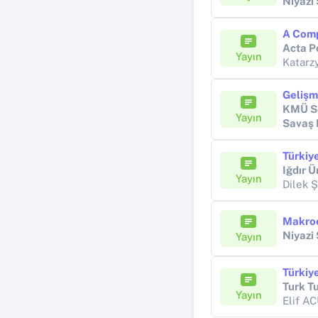
Niyazi
Acta P
Yayın
Katarz
KMÜ So
Yayın
Savaş
Iğdır Ü
Yayın
Dilek 
Niyazi
Yayın
Türkiy
Turk Tu
Yayın
Elif A