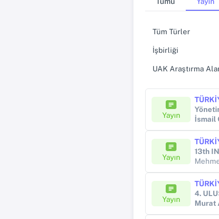
Tümü
Yayın
Tüm Türler
İşbirliği
UAK Araştırma Alan
Yönetim
Yayın
İsmai
Yayın
Mehme
Yayın
Murat