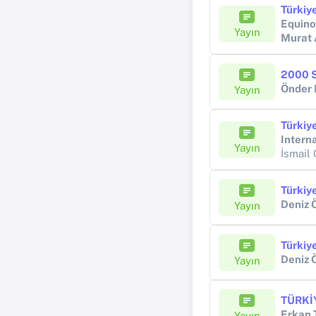
Equino
Yayın
Murat
2000 S
Önder
Yayın
Intern
Yayın
İsmail
Deniz 
Yayın
Türkiy
Deniz 
Yayın
Erkan
Yayın