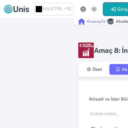
Unis
Ara [CTRL + K]
Giriş
Anasayfa
Akade
Amaç 8: İ
Özet
Ak
İktisadi ve İdari Bi