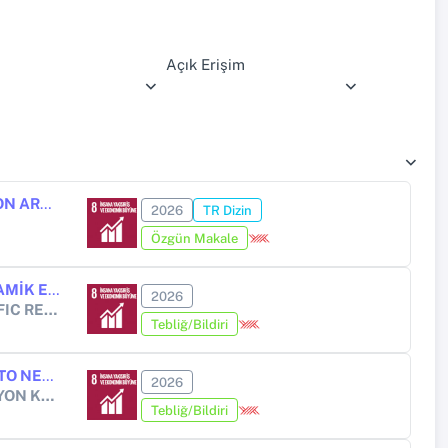
Açık Erişim
TÜRKİYE’DE BEKLENEN ENFLASYON İLE GERÇEKLEŞEN ENFLASYON ARASINDAKİ EŞBÜTÜNLEŞME VE NEDENSELLİK İLİŞKİSİ
2026
TR Dizin
Özgün Makale
TÜRKİYE’DE VERGİ GELİRLERİ İLE CDS PRİMLERİ ARASINDAKİ DİNAMİK ETKİLEŞİM
2026
13th INTERNATIONAL BLACK SEA COASTLINE COUNTRIES SCIENTIFIC RESEARCH CONFERENCE
Tebliğ/Bildiri
TÜRKİYE'DE ENFLASYON VE EKONOMİK BÜYÜME: TODA–YAMAMOTO NEDENSELLİK YAKLAŞIMINDAN ELDE EDİLEN KANITLAR (2003Q1–2025Q4)
2026
4. ULUSLARARASI AVRASYA BİLİMSEL ARAŞTIRMALAR VE İNOVASYON KONGRESİ
Tebliğ/Bildiri