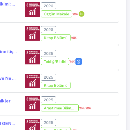
Türkiyede Finansal Gelişme, Ekonomik Büyüme ve Beşerî Sermaye Birikimi: Doğrusal Olmayan ARDL Yaklaşımından Kanıtlar
2026
Özgün Makale
2026
Kitap Bölümü
Türkiye'de faiz oranı geçişi bağlamında politika faizinin rolü ve etkinliğine ilişkin bir analiz
2025
Tebliğ/Bildiri
2025
Türkiye İşgücü Piyasasında 2000 Sonrası Dönüşüm: İstihdam, İşsizlik ve Ne Eğitimde Ne İstihdamda Olan Gençler (NEET)
Kitap Bölümü
2025
ikler
Araştırma/Bilimsel Kitap (Tez Hariç)
2025
TÜRKİYE EKONOMİSİNDE 2000 SONRASI DÖNEMDE DIŞ TİCARETİN GENEL YAPISI VE ARA MALI İTHALATINA BAĞIMLILIK