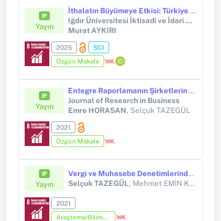
İthalatın Büyümeye Etkisi: Türkiye Ekonomisi Üzerine Ampirik Bir İnceleme
Iğdır Üniversitesi İktisadi ve İdari Bilimler Fakültesi Dergisi
Yayın
Murat AYKIRI
2025
SCI
Özgün Makale
Entegre Raporlamanın Şirketlerin Finansal Performansları Üzerindeki Etkisi
Journal of Research in Business
Yayın
Emre HORASAN
, Selçuk TAZEGÜL
2021
Özgün Makale
Vergi ve Muhasebe Denetimlerindeki Kontrol ve Tespitler
Selçuk TAZEGÜL
, Mehmet EMİN KARABAYIR
Yayın
2021
Araştırma/Bilimsel Kitap (Tez Hariç)