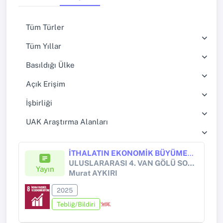
Tüm Türler
Tüm Yıllar
Basıldığı Ülke
Açık Erişim
İşbirliği
UAK Araştırma Alanları
İTHALATIN EKONOMİK BÜYÜMEYE ETKİSİ: TÜRKİYE EKONOMİSİ ÜZERİNE BİR İNCELEME
ULUSLARARASI 4. VAN GÖLÜ SOSYAL BİLİMLER KONGRESİ
Yayın
Murat AYKIRI
2025
Tebliğ/Bildiri