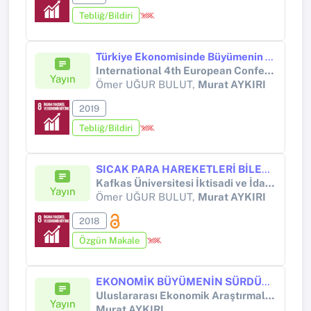
Tebliğ/Bildiri
Türkiye Ekonomisinde Büyümenin Sürdürülebilirliği ve İşgücüne Katılma Oranları Üzerindeki Kapsayıcılığı: Nedensellik, Etki-Tepki ve Varyans Ayrıştırması Analizi
International 4th European Conference on Science, Art Culture (ECSAC’2019)
Yayın
Ömer UĞUR BULUT,
Murat AYKIRI
2019
Tebliğ/Bildiri
SICAK PARA HAREKETLERİ BİLEŞENLERİNİN İSTİKRARLILIĞI
Kafkas Üniversitesi İktisadi ve İdari Blimler Fakültesi Dergisi
Yayın
Ömer UĞUR BULUT,
Murat AYKIRI
2018
Özgün Makale
EKONOMİK BÜYÜMENİN SÜRDÜRÜLEBİLİRLİĞİ VE ORTA GELİR TUZAĞINDAN ÇIKIŞTA BEŞERİ SERMAYENİN ÖNEMİ: YÜKSEK VE ÜST-ORTA GELİRLİ ÜLKELER ÜZERİNE BİR UYGULAMA
Uluslararası Ekonomik Araştırmalar Dergisi
Yayın
Murat AYKIRI