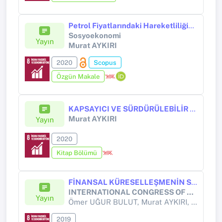
Petrol Fiyatlarındaki Hareketliliğin Temel Makroekonomik Göstergeler Üzerindeki Etkisi
Sosyoekonomi
Yayın
Murat AYKIRI
2020
Scopus
Özgün Makale
KAPSAYICI VE SÜRDÜRÜLEBİLİR BÜYÜME:TÜRKİYE EKONOMİSİ ÜZERİNE BİR DEĞERLENDİRME
Murat AYKIRI
Yayın
2020
Kitap Bölümü
FİNANSAL KÜRESELLEŞMENİN SEKTÖREL İSTİHDAM ORANLARI ÜZERİNDEKİ KAPSAYICILIĞI: TÜRKİYE EKONOMİSİ ÖRNEĞİ
INTERNATIONAL CONGRESS OF MANAGEMENT, ECONOMY AND POLICY ICOMEP’19-Autumn
Yayın
Ömer UĞUR BULUT, Murat AYKIRI,
Erkan 
2019