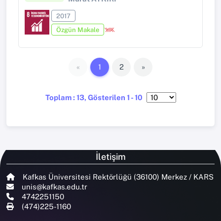
2017
Özgün Makale
«
1
2
»
Toplam : 13, Gösterilen 1 - 10
İletişim
Kafkas Üniversitesi Rektörlüğü (36100) Merkez / KARS
unis@kafkas.edu.tr
4742251150
(474)225-1160