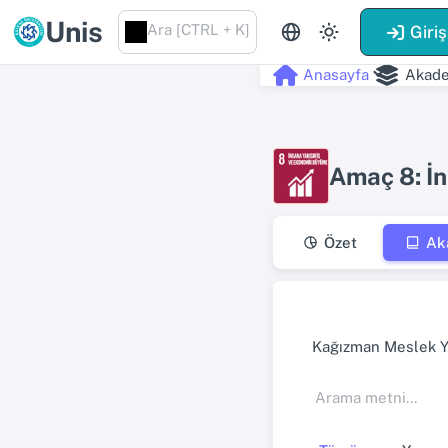
Unis
Ara [CTRL + K]
Giriş
Anasayfa
Akade
Amaç 8: İ
Özet
Ak
Kağızman Meslek 