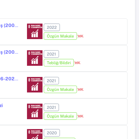
Legatum Refah Endeksi Kapsamında Güney Kafkasya Ülkelerine Bakış (2007-2020)
2022
Özgün Makale
Legatum Refah Endeksi Kapsamında Güney Kafkasya Ülkelerine Bakış (2007-2020)
2021
Tebliğ/Bildiri
Doing Business Kapsamında Güney Afrika’nın Performans Analizi (2016-2020)
2021
Özgün Makale
zi
2021
Özgün Makale
2020