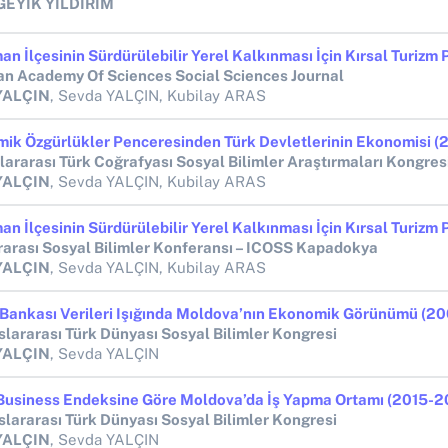
GEYİK YILDIRIM
an Academy Of Sciences Social Sciences Journal
YALÇIN
, Sevda YALÇIN, Kubilay ARAS
slararası Türk Coğrafyası Sosyal Bilimler Araştırmaları Kongres
YALÇIN
, Sevda YALÇIN, Kubilay ARAS
rarası Sosyal Bilimler Konferansı – ICOSS Kapadokya
YALÇIN
, Sevda YALÇIN, Kubilay ARAS
uslararası Türk Dünyası Sosyal Bilimler Kongresi
YALÇIN
, Sevda YALÇIN
Business Endeksine Göre Moldova’da İş Yapma Ortamı (2015-2
uslararası Türk Dünyası Sosyal Bilimler Kongresi
YALÇIN
, Sevda YALÇIN