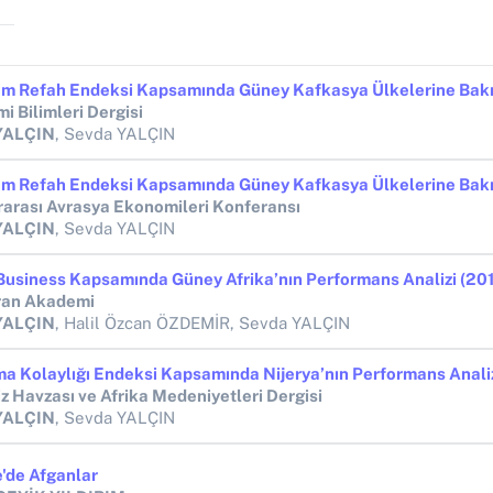
i Bilimleri Dergisi
YALÇIN
, Sevda YALÇIN
rarası Avrasya Ekonomileri Konferansı
YALÇIN
, Sevda YALÇIN
ran Akademi
YALÇIN
, Halil Özcan ÖZDEMİR, Sevda YALÇIN
ma Kolaylığı Endeksi Kapsamında Nijerya’nın Performans Anali
z Havzası ve Afrika Medeniyetleri Dergisi
YALÇIN
, Sevda YALÇIN
e'de Afganlar