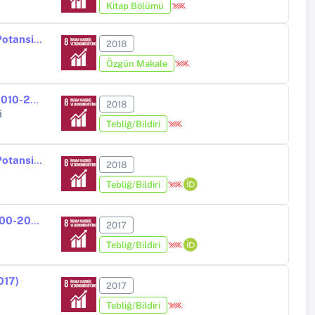
Kitap Bölümü
Kağızman İlçesinin Sürdürülebilir Yerel Kalkınması İçin Kırsal Turizm Potansiyelinin Değerlendirilmesi (Evaluation of Rural Tourism Potential for Sustainable Local Development of Kağızman District)
2018
Özgün Makale
Ekonomik Özgürlükler Penceresinden Türk Devletlerinin Ekonomisi (2010-2018)
2018
i
Tebliğ/Bildiri
Kağızman İlçesinin Sürdürülebilir Yerel Kalkınması İçin Kırsal Turizm Potansiyelinin Değerlendirilmesi
2018
Tebliğ/Bildiri
Dünya Bankası Verileri Işığında Moldova’nın Ekonomik Görünümü (2000-2015)
2017
Tebliğ/Bildiri
017)
2017
Tebliğ/Bildiri