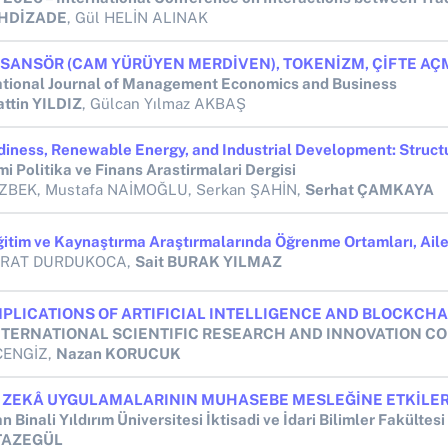
EHDİZADE
, Gül HELİN ALINAK
ational Journal of Management Economics and Business
ttin YILDIZ
, Gülcan Yılmaz AKBAŞ
i Politika ve Finans Arastirmalari Dergisi
ZBEK, Mustafa NAİMOĞLU, Serkan ŞAHİN,
Serhat ÇAMKAYA
FIRAT DURDUKOCA,
Sait BURAK YILMAZ
CENGİZ,
Nazan KORUCUK
n Binali Yıldırım Üniversitesi İktisadi ve İdari Bilimler Fakültesi
 TAZEGÜL