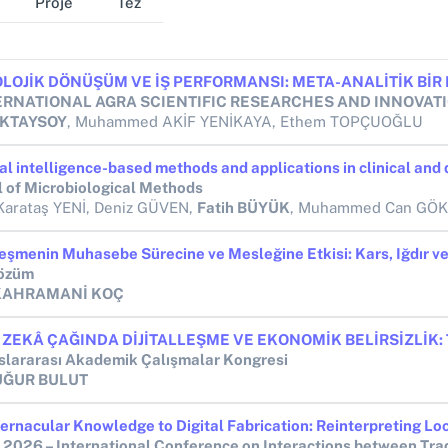
Proje
Tez
OKTAYSOY
, Muhammed AKİF YENİKAYA, Ethem TOPÇUOĞLU
l of Microbiological Methods
Karataş YENİ, Deniz GÜVEN,
Fatih BÜYÜK
, Muhammed Can GÖ
Çözüm
 KAHRAMANİ KOÇ
uslararası Akademik Çalışmalar Kongresi
UĞUR BULUT