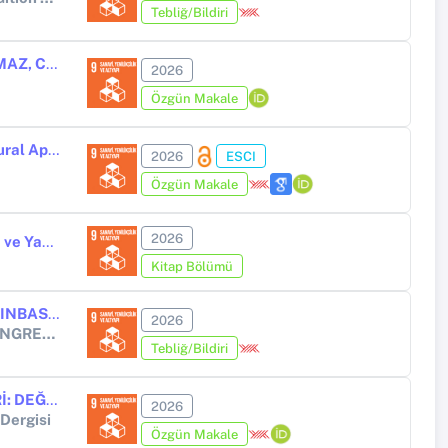
Tebliğ/Bildiri
CAM ASANSÖR (CAM YÜRÜYEN MERDİVEN), TOKENİZM, ÇİFTE AÇMAZ, CAM LABİRENT, CAM DUVAR VE CAM UÇURUM ÖLÇEKLERİNİN GELİŞTİRİLMESİ
2026
Özgün Makale
AI Readiness, Renewable Energy, and Industrial Development: Structural Approach to Sustainable Growth
2026
ESCI
Özgün Makale
2026
Özel Eğitim ve Kaynaştırma Araştırmalarında Öğrenme Ortamları, Aile ve Yapay Zeka
Kitap Bölümü
THE IMPLICATIONS OF ARTIFICIAL INTELLIGENCE AND BLOCKCHAINBASED SMART SUPPLY CHAINS ON PHARMACEUTICAL MARKETING
2026
15th INTERNATIONAL SCIENTIFIC RESEARCH AND INNOVATION CONGRESS
Tebliğ/Bildiri
YAPAY ZEKÂ UYGULAMALARININ MUHASEBE MESLEĞİNE ETKİLERİ: DEĞİŞEN ROLLER VE SORUMLULUKLAR KAPSAMINDA KARS İLİNDE BİR UYGULAMA
2026
 Dergisi
Özgün Makale