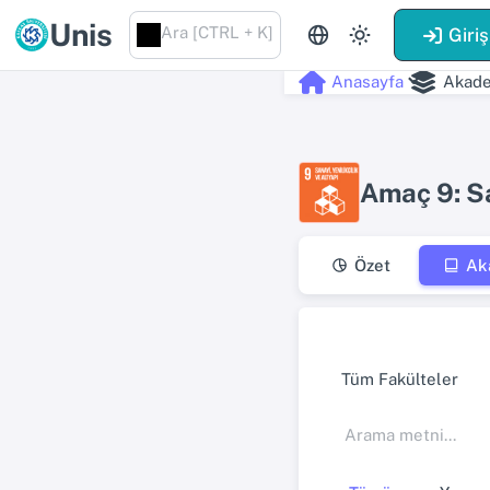
Unis
Ara [CTRL + K]
Giriş
Anasayfa
Akade
Amaç 9: Sa
Özet
Ak
Tüm Fakülteler