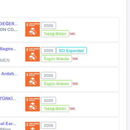
TEKNOLOJİK DÖNÜŞÜM VE İŞ PERFORMANSI: META-ANALİTİK BİR DEĞERLENDİRME
2026
3. INTERNATIONAL AGRA SCIENTIFIC RESEARCHES AND INNOVATION CONGRESS
Tebliğ/Bildiri
Artificial intelligence-based methods and applications in clinical and diagnostic microbiology: Current challenges and future perspectives
2026
SCI Expanded
Özgün Makale
KMEN
Dijitalleşmenin Muhasebe Sürecine ve Mesleğine Etkisi: Kars, Iğdır ve Ardahan İllerindeki Meslek Mensupları Üzerine Bir Araştırma
2026
Özgün Makale
YAPAY ZEKÂ ÇAĞINDA DİJİTALLEŞME VE EKONOMİK BELİRSİZLİK: TÜRKİYE’DE DOĞRUSAL OLMAYAN ETKİLER, KURUMSAL YAPI VE İNSAN FAKTÖRÜ
2026
Tebliğ/Bildiri
From Vernacular Knowledge to Digital Fabrication: Reinterpreting Local Earthen Materials through 3D Printing in Future Architecture
2026
ITMAD 2026 – International Conference on Interactions between Tradition & Modernity in Architecture & Design