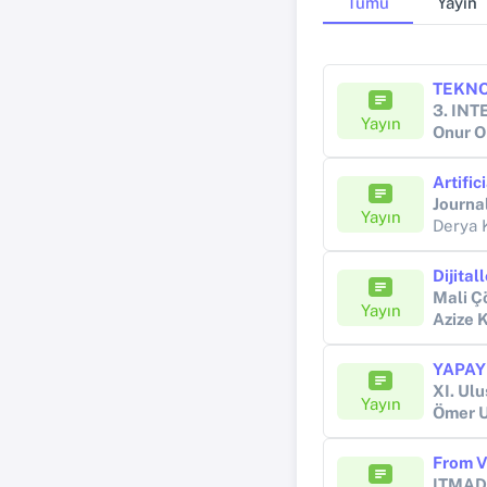
Tümü
Yayın
Yayın
Onur 
Journa
Yayın
Derya 
Mali 
Yayın
Azize
XI. Ul
Yayın
Ömer 