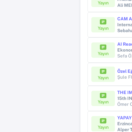
Yayın
Ali M
Intern
Yayın
Sebaha
Ekonom
Yayın
Sefa Ö
Şule 
Yayın
Yayın
Ömer 
Erzinca
Yayın
Alper