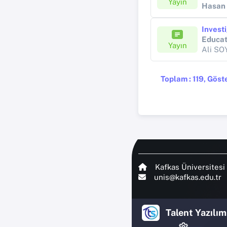
Yayın
Hasan
Educat
Yayın
Toplam : 119, Göster
Kafkas Üniversitesi
unis@kafkas.edu.tr
Talent Yazılım