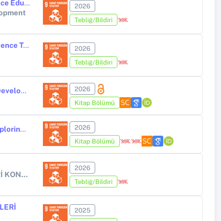
Global Impact Dynamics of Research on Artificial Intelligence in Science Education: A Bibliometric Analysis
2026
lopment
Tebliğ/Bildiri
The Effect of Digital Supported Formative Assessment Training on Science Teachers’ Assessment Literacy and Assessment Practices
2026
Tebliğ/Bildiri
2026
AI-Powered Storytelling App for Preschool Parent-Child Interaction Development Process and Parent-Child Perspectives
Kitap Bölümü
2026
AI-Supported Assessment of Children's Scientific Process Skills in Exploring Liquid Buoyancy
Kitap Bölümü
2026
4. ULUSLARARASI EGE SOSYAL, BEŞERİ, İDARİ VE EĞİTİM BİLİMLERİ KONGRESİ
Tebliğ/Bildiri
LERİ
2025