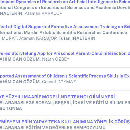
ational Congress on Educational Sciences and Academic Deve
 İNALTEKİN
, Ataman KARAÇÖP
nternatıonal Mardin Artuklu Scientific Researches Conference
lı MURAT, Ataman KARAÇÖP,
Tufan İNALTEKİN
BRAHİM CAN GÖZÜM
, Nalan ÖZBEY
BRAHİM CAN GÖZÜM
, Cansel DOYMAZ
YE YÜZYILI MAARİF MODELİ’NDE TEKNOLOJİNİN YERİ
 SU TONGA
MİSYENLERİN YAPAY ZEKA KULLANIMINA YÖNELİK GÖRÜŞ
USLARARASI EĞİTİM VE DEĞERLER SEMPOZYUMU