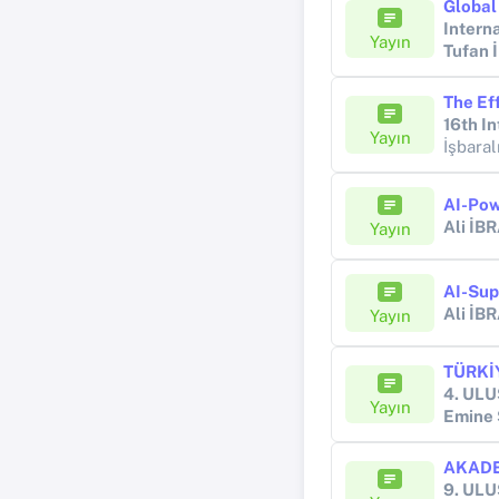
Intern
Yayın
Tufan
16th I
Yayın
İşbara
Ali İ
Yayın
Ali İ
Yayın
TÜRKİ
Yayın
Emine
AKADE
9. UL