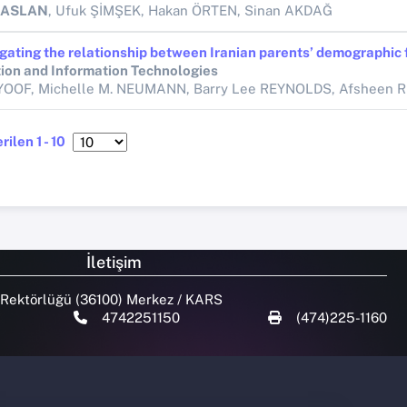
 ASLAN
, Ufuk ŞİMŞEK, Hakan ÖRTEN, Sinan AKDAĞ
ion and Information Technologies
ilen 1 - 10
İletişim
 Rektörlüğü (36100) Merkez / KARS
4742251150
(474)225-1160