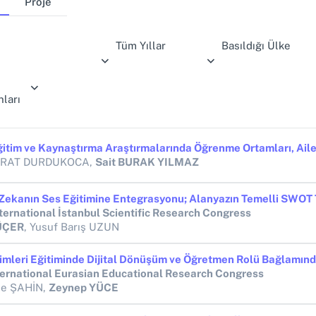
Proje
Tüm Yıllar
Basıldığı Ülke
ları
FIRAT DURDUKOCA,
Sait BURAK YILMAZ
nternational İstanbul Scientific Research Congress
ÜÇER
, Yusuf Barış UZUN
nternational Eurasian Educational Research Congress
ne ŞAHİN,
Zeynep YÜCE