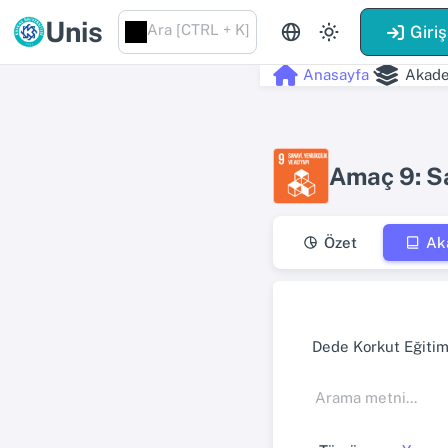
Unis
Ara [CTRL + K]
Giriş
Anasayfa
Akade
Amaç 9: Sa
Özet
Ak
Dede Korkut Eğitim