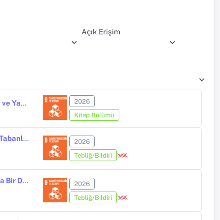
Açık Erişim
2026
Özel Eğitim ve Kaynaştırma Araştırmalarında Öğrenme Ortamları, Aile ve Yapay Zeka
Kitap Bölümü
Yapay Zekanın Ses Eğitimine Entegrasyonu; Alanyazın Temelli SWOT Tabanlı Bir Analiz
2026
Tebliğ/Bildiri
Fen Bilimleri Eğitiminde Dijital Dönüşüm ve Öğretmen Rolü Bağlamında Bir Derleme
2026
Tebliğ/Bildiri