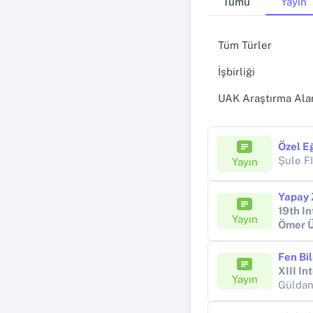
Tümü
Yayın
Tüm Türler
İşbirliği
UAK Araştırma Alan
Şule 
Yayın
19th I
Yayın
Ömer 
XIII I
Yayın
Gülda