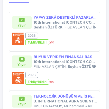
YAPAY ZEKÂ DESTEKLİ PAZARLAMA ANALİTİĞİ İLE MUHASEBE SÜREÇLERİNİN DÖNÜŞÜMÜ
10th International ICONTECH CONGRESS on Innovative Surveys in Positive Sciences
Yayın
Seyhan ÖZTÜRK
, Filiz ASLAN ÇETİN
2026
Tebliğ/Bildiri
BÜYÜK VERİDEN FİNANSAL RASYONALİTEYE: PERAKENDE SEKTÖRÜNDE STRATEJİK YÖNETİM MUHASEBESİ VE PAZARLAMA SİNERJİSİNİN VAKA ANALİZİ
10th International ICONTECH CONGRESS on Innovative Surveys in Positive Sciences
Yayın
Filiz ASLAN ÇETİN,
Seyhan ÖZTÜRK
2026
Tebliğ/Bildiri
TEKNOLOJİK DÖNÜŞÜM VE İŞ PERFORMANSI: META-ANALİTİK BİR DEĞERLENDİRME
3. INTERNATIONAL AGRA SCIENTIFIC RESEARCHES AND INNOVATION CONGRESS
Yayın
Onur OKTAYSOY
, Muhammed AKİF YENİKAYA, Ethem TOPÇUOĞLU