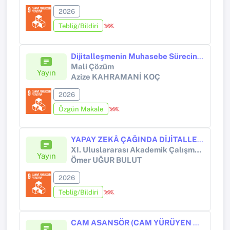
2026
Tebliğ/Bildiri
Dijitalleşmenin Muhasebe Sürecine ve Mesleğine Etkisi: Kars, Iğdır ve Ardahan İllerindeki Meslek Mensupları Üzerine Bir Araştırma
Mali Çözüm
Yayın
Azize KAHRAMANİ KOÇ
2026
Özgün Makale
YAPAY ZEKÂ ÇAĞINDA DİJİTALLEŞME VE EKONOMİK BELİRSİZLİK: TÜRKİYE’DE DOĞRUSAL OLMAYAN ETKİLER, KURUMSAL YAPI VE İNSAN FAKTÖRÜ
XI. Uluslararası Akademik Çalışmalar Kongresi
Yayın
Ömer UĞUR BULUT
2026
Tebliğ/Bildiri
CAM ASANSÖR (CAM YÜRÜYEN MERDİVEN), TOKENİZM, ÇİFTE AÇMAZ, CAM LABİRENT, CAM DUVAR VE CAM UÇURUM ÖLÇEKLERİNİN GELİŞTİRİLMESİ