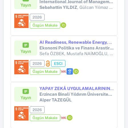
International Journal of Management Economics and Business
Yayın
Sebahattin YILDIZ
, Gülcan Yılmaz AKBAŞ
2026
Özgün Makale
AI Readiness, Renewable Energy, and Industrial Development: Structural Approach to Sustainable Growth
Ekonomi Politika ve Finans Arastirmalari Dergisi
Yayın
Sefa ÖZBEK, Mustafa NAİMOĞLU, Serkan ŞAHİN,
2026
ESCI
Özgün Makale
YAPAY ZEKÂ UYGULAMALARININ MUHASEBE MESLEĞİNE ETKİLERİ: DEĞİŞEN ROLLER VE SORUMLULUKLAR KAPSAMINDA KARS İLİNDE BİR UYGULAMA
Erzincan Binali Yıldırım Üniversitesi İktisadi ve İdari Bilimler Fakültesi Dergisi
Yayın
Alper TAZEGÜL
2026
Özgün Makale