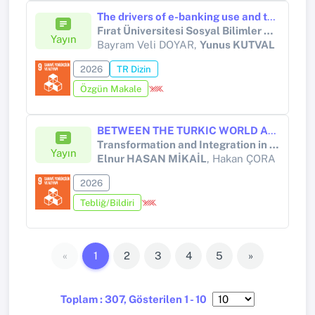
The drivers of e-banking use and the role of the Internet of Things in Türkiye: Considering internet use to address sample selection bias
Fırat Üniversitesi Sosyal Bilimler Dergisi
Yayın
Bayram Veli DOYAR,
Yunus KUTVAL
2026
TR Dizin
Özgün Makale
BETWEEN THE TURKIC WORLD AND EASTERN EUROPE: AZERBAIJAN–UKRAINE RELATIONS IN AN ERA OF GEOPOLITICAL TRANSFORMATION, ECONOMIC CONNECTIVITY, AND TECHNOLOGICAL COOPERATION
Transformation and Integration in the Turkic World: Economy, Politics, and Technology
Yayın
Elnur HASAN MİKAİL
, Hakan ÇORA
2026
Tebliğ/Bildiri
«
1
2
3
4
5
»
Toplam : 307, Gösterilen 1 - 10