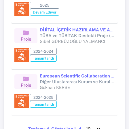
2025
Devam Ediyor
DİJİTAL İÇERİK HAZIRLAMA VE ARTIRILMIŞ GERÇEKLİK DESTEKLİ KÜRESEL ISINMA VE İKLİM DEĞİŞİKLİĞİ UYGULAMALARI EĞİTİCİ EĞİTİMİ
TÜBA ve TÜBİTAK Destekli Proje (TÜBİTAK PROJESİ)
Proje
Sibel GÜRBÜZOĞLU YALMANCI
2024-2024
Tamamlandı
European Scientific Collaboration Project (EUSCP) - Current Approaches to Entrepreneurship and Innovation Management
Diğer Uluslararası Kurum ve Kuruluşlar (Diğer (Uluslararası))
Proje
Gökhan KERSE
2024-2025
Tamamlandı
Toplam : 4, Gösterilen 1 - 4