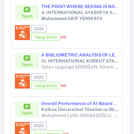
THE POINT WHERE SEEING IS NO LONGER BELIEVING: THE EPISTEMIC UNCERTAINTY OF REALISTIC VIDEOS PRODUCED BY ARTIFICIAL INTELLIGENCE
4. INTERNATIONAL AYASOFYA SCIENTIFIC RESEARCHES AND INNOVATION CONGRESS
Yayın
Muhammed AKİF YENİKAYA
2026
Tebliğ/Bildiri
A BIBLIOMETRIC ANALYSIS OF LEADERSHIP AND INNOVATIVE WORK BEHAVIOR
IV. INTERNATIONAL KORKUT ATA SCIENTIFIC RESEARCHES CONFERENCE
Yayın
Selen Uygungil ERDOĞAN, Ethem TOPÇUOĞLU,
2025
Tebliğ/Bildiri
Overall Performance of AI-Based Models in Stock Price Prediction
Kafkas Üniversitesi Yönetim ve Bilişim Dergisi
Yayın
Muhammed Lütfü ODABAŞOĞLU,
Muhamme
2025