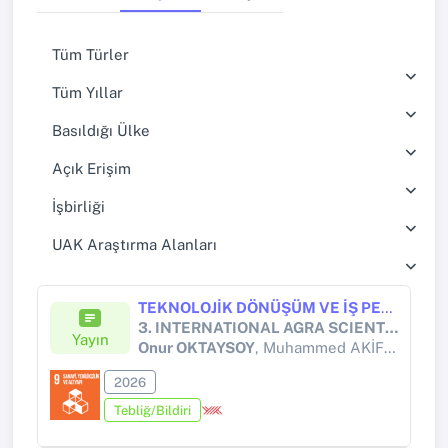
Tüm Türler
Tüm Yıllar
Basıldığı Ülke
Açık Erişim
İşbirliği
UAK Araştırma Alanları
TEKNOLOJİK DÖNÜŞÜM VE İŞ PERFORMANSI: META-ANALİTİK BİR DEĞERLENDİRME
3. INTERNATIONAL AGRA SCIENTIFIC RESEARCHES AND INNOVATION CONGRESS
Yayın
Onur OKTAYSOY
, Muhammed AKİF YENİKAYA, Ethem TOPÇUOĞLU
2026
Tebliğ/Bildiri