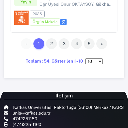
Yayın
Öğr Üyesi Onur OKTAYSOY,
Gökhan KERSE
2025
Özgün Makale
«
1
2
3
4
5
»
Toplam : 54, Gösterilen 1 - 10
İletişim
Kafkas Üniversitesi Rektörlüğü (36100) Merkez / KARS
unis@kafkas.edu.tr
4742251150
(474)225-1160