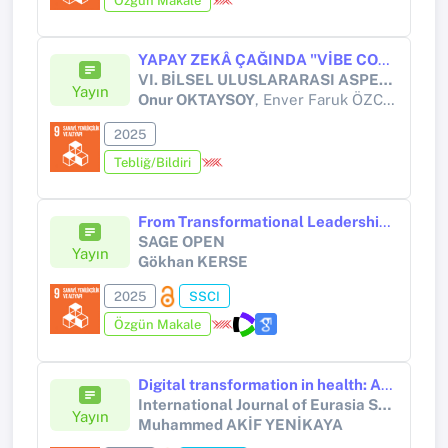
Özgün Makale
YAPAY ZEKÂ ÇAĞINDA "VİBE CODİNG": SEZGİ VE AKIŞ ODAKLI YAZILIM GELİŞTİRME
VI. BİLSEL ULUSLARARASI ASPENDOS BİLİMSEL ARAŞTIRMALAR KONGRESİ
Yayın
Onur OKTAYSOY
, Enver Faruk ÖZCAN
2025
Tebliğ/Bildiri
From Transformational Leadership Tendency to Digital Entrepreneurship Intention: The Serial Mediation of Entrepreneurial Passion and Intention
SAGE OPEN
Yayın
Gökhan KERSE
2025
SSCI
Özgün Makale
Digital transformation in health: An artificial neural network-based prediction model
International Journal of Eurasia Social Sciences
Yayın
Muhammed AKİF YENİKAYA