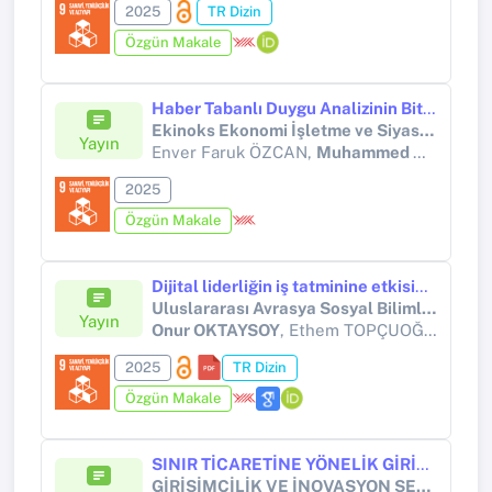
2025
TR Dizin
Özgün Makale
Haber Tabanlı Duygu Analizinin Bitcoin Fiyat Tahminine Etkisi: Makine Öğrenmesi Yaklaşımlarıyla Bir Karşılaştırma
Ekinoks Ekonomi İşletme ve Siyasal Çalışmalar Dergisi
Yayın
Enver Faruk ÖZCAN,
Muhammed AKİF YENİKAYA
2025
Özgün Makale
Dijital liderliğin iş tatminine etkisinde işkolikliğin aracı etkisi
Uluslararası Avrasya Sosyal Bilimler Dergisi
Yayın
Onur OKTAYSOY
, Ethem TOPÇUOĞLU, Yaşar ŞAHİN
2025
TR Dizin
Özgün Makale
SINIR TİCARETİNE YÖNELİK GİRİŞİMCİLİK FAALİYETLERİNİN ÖZENDİRİLMESİ: KARS İLİ ÖRNEĞİ Doç. Dr. Şefik ÖZDEMİR
GİRİŞİMCİLİK VE İNOVASYON SEÇME YAZILAR