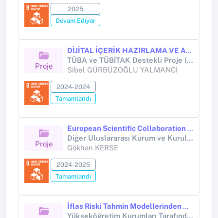
2025
Devam Ediyor
DİJİTAL İÇERİK HAZIRLAMA VE ARTIRILMIŞ GERÇEKLİK DESTEKLİ KÜRESEL ISINMA VE İKLİM DEĞİŞİKLİĞİ UYGULAMALARI EĞİTİCİ EĞİTİMİ
TÜBA ve TÜBİTAK Destekli Proje (TÜBİTAK PROJESİ)
Proje
Sibel GÜRBÜZOĞLU YALMANCI
2024-2024
Tamamlandı
European Scientific Collaboration Project (EUSCP) - Current Approaches to Entrepreneurship and Innovation Management
Diğer Uluslararası Kurum ve Kuruluşlar (Diğer (Uluslararası))
Proje
Gökhan KERSE
2024-2025
Tamamlandı
İflas Riski Tahmin Modellerinden Altman-Z Skoru'nun Borsa İstanbul Gelişen İşletmeler Piyasası'nda Test Edilmesi
Yükseköğretim Kurumları Tarafından Destekli Bilimsel Araştırma Projesi