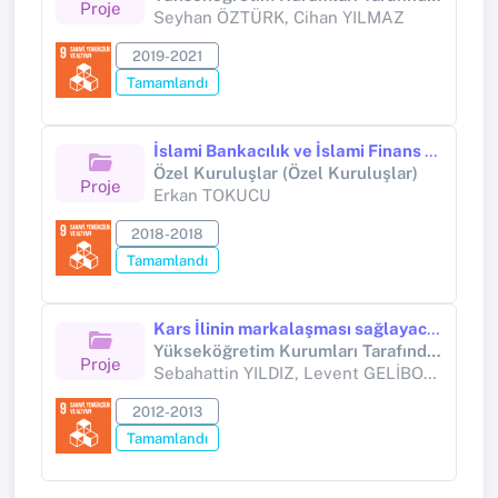
Proje
Seyhan ÖZTÜRK, Cihan YILMAZ
2019-2021
Tamamlandı
İslami Bankacılık ve İslami Finans Açısından Gelişmekte Olan Ülke Deneyimleri
Özel Kuruluşlar (Özel Kuruluşlar)
Proje
Erkan TOKUCU
2018-2018
Tamamlandı
Kars İlinin markalaşması sağlayacak ürünlerinden Kaz'ın piyasaya sunumunda yaşanan problemlerin belirlenmesi ve çözüm önerileri üzerine bir araştırma
Yükseköğretim Kurumları Tarafından Destekli Bilimsel Araştırma Projesi (Yükseköğretim Kurumları tarafından destekli bilimsel araştırma projesi)
Proje
Sebahattin YILDIZ, Levent GELİBOLU
2012-2013
Tamamlandı