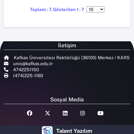
Toplam : 7, Gösterilen 1 - 7
İletişim
Kafkas Üniversitesi Rektörlüğü (36100) Merkez / KARS
unis@kafkas.edu.tr
4742251150
(474)225-1160
Sosyal Media
Talent Yazılım