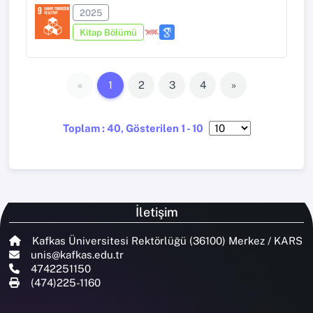
2025
Kitap Bölümü
«
1
2
3
4
»
Toplam : 40, Gösterilen 1 - 10
İletişim
Kafkas Üniversitesi Rektörlüğü (36100) Merkez / KARS
unis@kafkas.edu.tr
4742251150
(474)225-1160