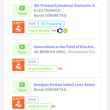
3D-Printed Cylindrical Dielectric Antenna Optimized Using Honey Bee Mating Optimization
ELECTRONICS
Yayın
Burak DÖKMETAŞ
2026
SCI Expanded
Özgün Makale
Innovations in the Field of Electrical-electronics and Communications
Ali BERKAN URAL
, Muhammed Emin ÖZYILMAZ, Hümeyra KARADENİZ
Yayın
2026
Araştırma/Bilimsel Kitap (Tez Hariç)
Gradyan Kırılma İndisli Lens Antenler: Temel İlkeler, Yapısal Türler, Performans Ölçütleri ve Modern Haberleşme Uygulamaları
Burak DÖKMETAŞ
Yayın
2026
Kitap Bölümü