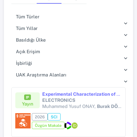
Tüm Türler
Tüm Yıllar
Basıldığı Ülke
Açık Erişim
İşbirliği
UAK Araştırma Alanları
Experimental Characterization of a 3D-Printed Conformal Array Antenna for 2.4 GHz WiFi Backscatter
ELECTRONICS
Yayın
Muhammed Yusuf ONAY,
Burak DÖKMETAŞ
2026
SCI
Özgün Makale