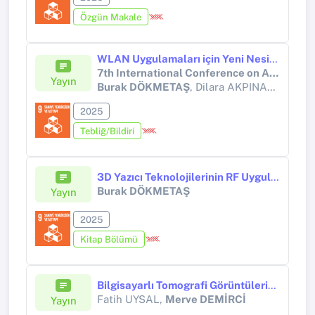
Özgün Makale
WLAN Uygulamaları için Yeni Nesil Mikroşerit Anten Tasarımı
7th International Conference on Applied Engineering and Natural Sciences (ICAENS 2025)
Yayın
Burak DÖKMETAŞ
, Dilara AKPINAR, Salih Çağrı AYDIN, Zeynep AKDELİ, Gülsenem ÇAĞIN
2025
Tebliğ/Bildiri
3D Yazıcı Teknolojilerinin RF Uygulamalarında Kullanımı ve RF Uyumlu Fonksiyonel Filamentler
Burak DÖKMETAŞ
Yayın
2025
Kitap Bölümü
Bilgisayarlı Tomografi Görüntülerinden Derin Öğrenme Tabanlı Akciğer Kanseri Analizi
Fatih UYSAL,
Merve DEMİRCİ
Yayın