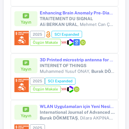
Enhancing Brain Anomaly Pre-Diagnosis with Traditional Artificial Intelligence and Popular Deep Learning Models: A Comparative Analysis
TRAITEMENT DU SIGNAL
Yayın
Ali BERKAN URAL
, Mehmet Can ÇALIM
2025
SCI Expanded
Özgün Makale
3D Printed microstrip antenna for symbiotic communication: WiFi backscatter and bit rate evaluation for IoT
INTERNET OF THINGS
Yayın
Muhammed Yusuf ONAY,
Burak DÖKMETAŞ
2025
SCI Expanded
Özgün Makale
WLAN Uygulamaları için Yeni Nesil Mikroşerit Anten Tasarımı
International Journal of Advanced Natural Sciences and Engineering Researches (IJANSER)
Yayın
Burak DÖKMETAŞ
, Dilara AKPINAR, Salih Çağrı AYDIN, Zeynep AKDELİ, Gülsenem ÇAĞIN
2025