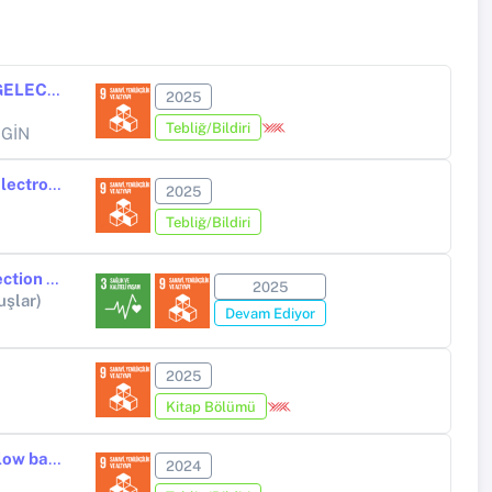
YAPAY ZEKÂ VE GÖRÜNTÜ ANALIZLERINDE TEKNIK PERSONELIN GELECEĞI
2025
Tebliğ/Bildiri
ZGİN
Artificial Intelligence Usage To Reduce The Effect Of Copper On The Electrochemical Measurement Of Arsenic And Mercury
2025
Tebliğ/Bildiri
Ultra-Sensitive Single-Entity Electrochemical Platform for Rapid Detection of Epilepsy-Related miRNAs
2025
uşlar)
Devam Ediyor
2025
Kitap Bölümü
Learning machines for quantitative detection and decision of lateral flow based biosensor
2024