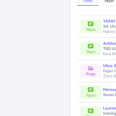
Tümü
Yayın
34. Ul
Yayın
Hatic
TBD Ul
Yayın
Esra 
Diğer 
Proje
Zihni 
Nörona
Soner 
Yayın
Intell