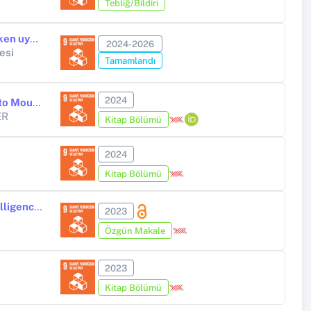
Tebliğ/Bildiri
Nanosensör ve makine öğrenmesi entegrasyonu ile yeni nesil virüs erken uyarı sensörleri geliştirilmesi
2024-2026
esi
Tamamlandı
2024
Nanomaterials, Neurotoxicity, and Settlement Model From Lowlands to Mountains
ER
Kitap Bölümü
2024
Kitap Bölümü
Orthopedic surgeons’ attitudes and expectations toward artificial intelligence: A national survey study
2023
Özgün Makale
2023
Kitap Bölümü