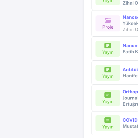
Yayın
Zihni
Yüksek
Proje
Zihni 
Fatih 
Yayın
Antitüb
Hanif
Yayın
Journa
Yayın
Ertuğr
COVID-
Musta
Yayın