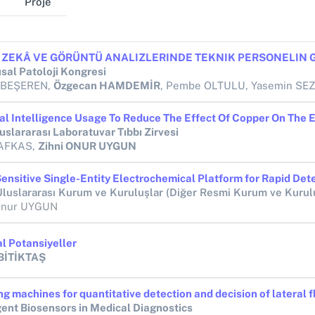
Proje
usal Patoloji Kongresi
e BEŞEREN,
Özgecan HAMDEMİR
, Pembe OLTULU, Yasemin SE
uslararası Laboratuvar Tıbbı Zirvesi
KAFKAS,
Zihni ONUR UYGUN
Uluslararası Kurum ve Kuruluşlar (Diğer Resmi Kurum ve Kurul
Onur UYGUN
l Potansiyeller
BİTİKTAŞ
igent Biosensors in Medical Diagnostics