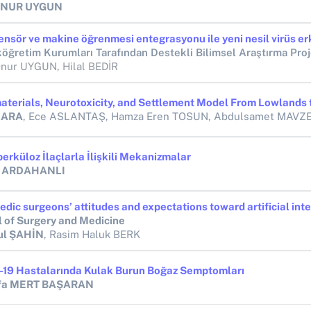
 ONUR UYGUN
öğretim Kurumları Tarafından Destekli Bilimsel Araştırma Proj
Onur UYGUN, Hilal BEDİR
KARA
, Ece ASLANTAŞ, Hamza Eren TOSUN, Abdulsamet MAVZ
erküloz İlaçlarla İlişkili Mekanizmalar
e ARDAHANLI
l of Surgery and Medicine
ul ŞAHİN
, Rasim Haluk BERK
19 Hastalarında Kulak Burun Boğaz Semptomları
fa MERT BAŞARAN