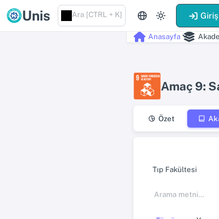
Unis
Ara [CTRL + K]
Giriş
Anasayfa
Akade
Amaç 9: Sa
Özet
Ak
Tıp Fakültesi