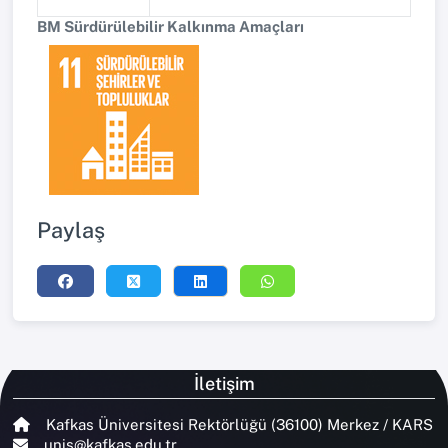
BM Sürdürülebilir Kalkınma Amaçları
Paylaş
İletişim
Kafkas Üniversitesi Rektörlüğü (36100) Merkez / KARS
unis@kafkas.edu.tr