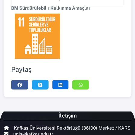
BM Sürdürülebilir Kalkınma Amaçları
Paylaş
İletişim
Kafkas Üniversitesi Rektörlüğü (36100) Merkez / KARS
unis@kafkas.edu.tr