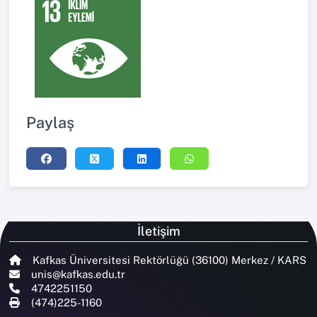
Paylaş
İletişim
Kafkas Üniversitesi Rektörlüğü (36100) Merkez / KARS
unis@kafkas.edu.tr
4742251150
(474)225-1160