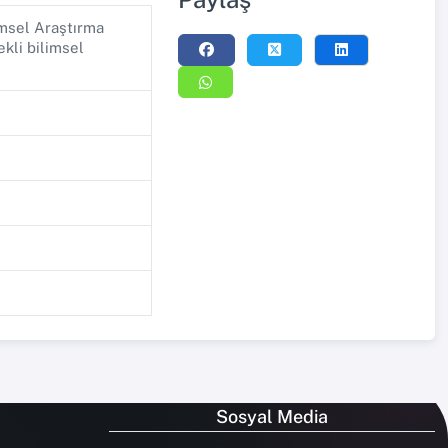
imsel Araştırma
kli bilimsel
Sosyal Media