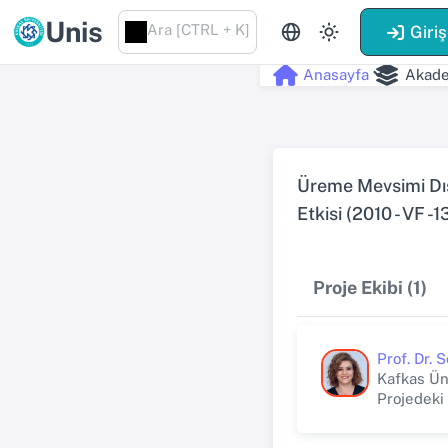
Unis
Ara [CTRL + K]
Giriş
Anasayfa
Akade
Üreme Mevsimi Dış
Etkisi (2010 - VF -1
Proje Ekibi (1)
Prof. Dr.
Kafkas Üni
Projedeki