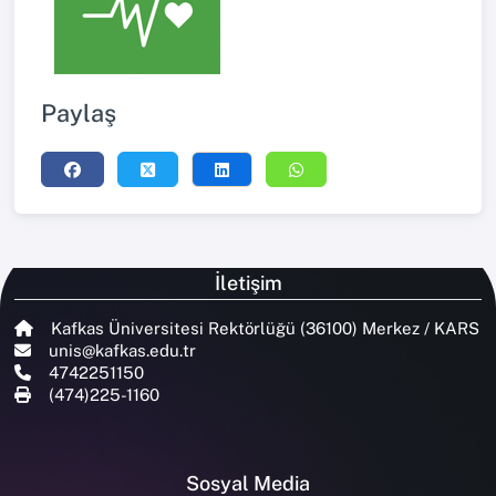
Paylaş
İletişim
Kafkas Üniversitesi Rektörlüğü (36100) Merkez / KARS
unis@kafkas.edu.tr
4742251150
(474)225-1160
Sosyal Media