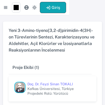
Giriş
Yeni 3-Amino-tiyeno[3,2-d]pirimidin-4(3H)-
on Türevlerinin Sentezi, Karakterizasyonu ve
Aldehitler, Açil Klorürler ve İzosiyanatlarla
Reaksiyonlarının İncelenmesi
Proje Ekibi (1)
Doç. Dr. Feyzi Sinan TOKALI
Kafkas Üniversitesi, Türkiye
Projedeki Rolü: Yürütücü