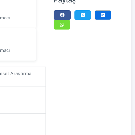
rmacı
rmacı
imsel Araştırma