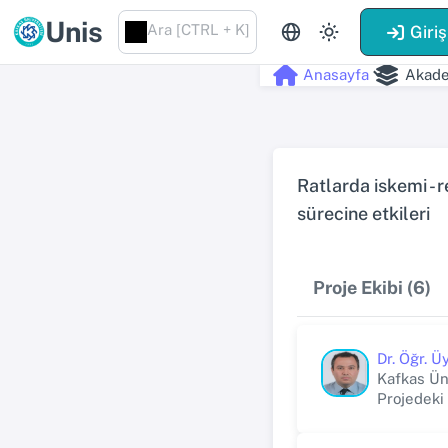
Unis
Ara [CTRL + K]
Giriş
Anasayfa
Akade
Ratlarda iskemi -
sürecine etkileri
Proje Ekibi (6)
Dr. Öğr. 
Kafkas Üni
Projedeki