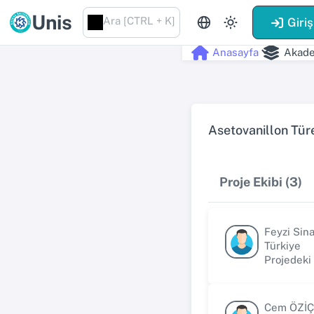
Unis
Ara [CTRL + K]
Giriş
Anasayfa
Akade
Asetovanillon Türe
Proje Ekibi (3)
Feyzi Sin
Türkiye
Projedeki
Cem ÖZİÇ