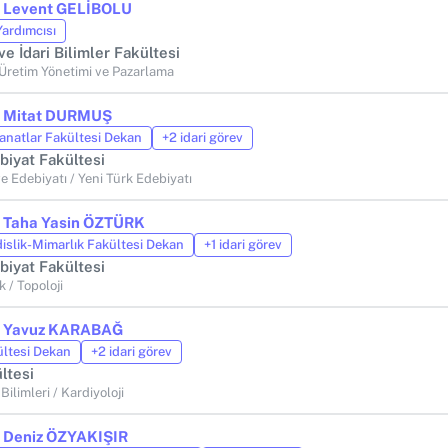
r. Levent GELİBOLU
Yardımcısı
 ve İdari Bilimler Fakültesi
 Üretim Yönetimi ve Pazarlama
r. Mitat DURMUŞ
anatlar Fakültesi Dekan
+2 idari görev
biyat Fakültesi
ve Edebiyatı / Yeni Türk Edebiyatı
r. Taha Yasin ÖZTÜRK
slik-Mimarlık Fakültesi Dekan
+1 idari görev
biyat Fakültesi
 / Topoloji
r. Yavuz KARABAĞ
ültesi Dekan
+2 idari görev
ltesi
 Bilimleri / Kardiyoloji
r. Deniz ÖZYAKIŞIR