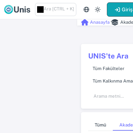
Unis
Ara [CTRL + K]
Giriş
Anasayfa
Akade
UNIS'te Ara
Tüm Fakülteler
Tüm Kalkınma Amaç
Tümü
Akade