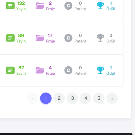
132
2
0
1
Yayın
Proje
Patent
Ödül
89
17
0
0
Yayın
Proje
Patent
Ödül
87
4
0
1
Yayın
Proje
Patent
Ödül
«
1
2
3
4
5
»