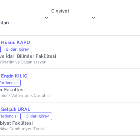
Cinsiyet
ları
r. Hüsnü KAPU
+2 idari görev
 ve İdari Bilimler Fakültesi
 Yönetim ve Organizasyon
. Engin KILIÇ
Yardımcısı
r Fakültesi
imler / Veterinerlik Cerrahisi
r. Selçuk URAL
Yardımcısı
+3 idari görev
biyat Fakültesi
ürkiye Cumhuriyeti Tarihi