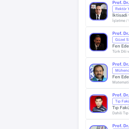
Prof. D
Rektör 
İktisadi
İşletme /
Prof. D
Güzel S
Fen Ede
Türk Dili 
Prof. D
Mühendi
Fen Ede
Matematik
Prof. D
Tıp Fak
Tıp Fakü
Dahili Tıp
Prof. D