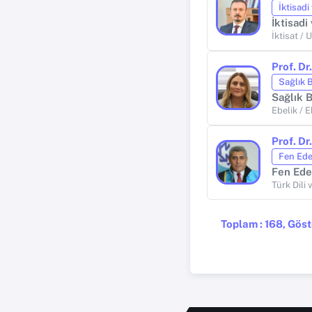
İktisadi
İktisadi
İktisat / 
Prof. D
Sağlık B
Sağlık B
Ebelik / E
Prof. D
Fen Ede
Fen Ede
Türk Dili 
Toplam : 168, Göste